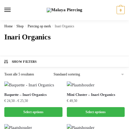
Skip
Skip
to
to
0
navigation
content
Home
/
Shop
/
Piercing op merk
/
Inari Organics
Inari Organics
SHOW FILTERS
Toont alle 5 resultaten
Dit
Baquette – Inari Organics
Mini Cluster – Inari Organics
Prijsklasse:
€
24,50
-
€
25,50
€
49,50
product
€ 24,50
heeft
tot
Select options
Select options
meerdere
€ 25,50
variaties.