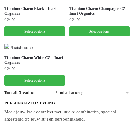
Deze
optie
Dit
Dit
Titanium Charm Black – Inari
Titanium Charm Champagne CZ –
Organics
Inari Organics
kan
product
product
€
24,50
€
24,50
gekozen
heeft
heeft
worden
meerdere
meerdere
Select options
Select options
op
variaties.
variaties.
de
Deze
Deze
productpagina
optie
optie
Dit
Titanium Charm White CZ – Inari
kan
kan
Organics
product
gekozen
gekozen
€
24,50
heeft
worden
worden
meerdere
op
op
Select options
variaties.
de
de
Toont alle 5 resultaten
Deze
productpagina
productpagina
optie
PERSONALIZED STYLING
kan
Maak jouw look compleet met unieke combinaties, speciaal
gekozen
afgestemd op jouw stijl en persoonlijkheid.
worden
op