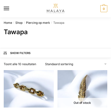
Skip
Skip
to
to
0
navigation
content
Home
Shop
Piercing op merk
Tawapa
/
/
/
Tawapa
SHOW FILTERS
Toont alle 10 resultaten
Out of stock