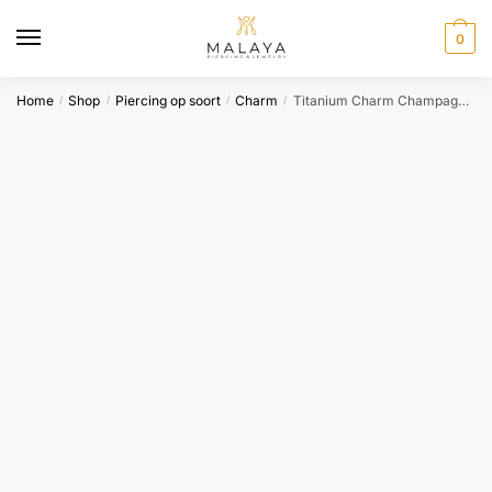
Skip
Skip
to
to
0
navigation
content
Home
Shop
Piercing op soort
Charm
Titanium Charm Champagne CZ – Inari Organics
/
/
/
/