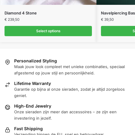
Dit
Diamond 4 Stone
Navelpiercing Bas
product
€
239,50
€
39,50
heeft
Select options
S
meerdere
variaties.
Deze
optie
Personalized Styling
kan
Maak jouw look compleet met unieke combinaties, speciaal
gekozen
afgestemd op jouw stijl en persoonlijkheid.
worden
Lifetime Warranty
op
Garantie op bijna al onze sieraden, zodat je altijd zorgeloos
de
geniet.
productpagina
High-End Jewelry
Onze sieraden zijn meer dan accessoires – ze zijn een
investering in jezelf.
Fast Shipping
Verzending binnen de EU, snel en betrouwbaar.