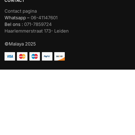
CONTACT
Contact pagina
Whatsapp –
06-41147601
Bel ons :
071-7859724
Haarlemmerstraat 173- Leiden
©Malaya 2025