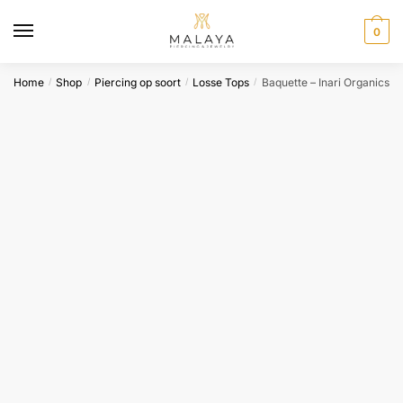
Skip
Skip
to
to
0
navigation
content
Home
Shop
Piercing op soort
Losse Tops
Baquette – Inari Organics
/
/
/
/