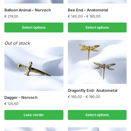
Dit
Balloon Animal – Norvoch
Bee End – Anatometal
product
Prijsklasse:
€
219,50
€
140,00
-
€
165,00
€ 140,00
heeft
tot
Select options
Select options
meerdere
€ 165,00
variaties.
Out of stock
Deze
optie
kan
gekozen
worden
op
de
Dit
Dragonfly End- Anatometal
productpagina
product
Prijsklasse:
€
165,00
-
€
190,00
Dagger – Norvoch
€ 165,00
heeft
€
125,50
tot
meerdere
€ 190,00
Lees verder
Select options
variaties.
Deze