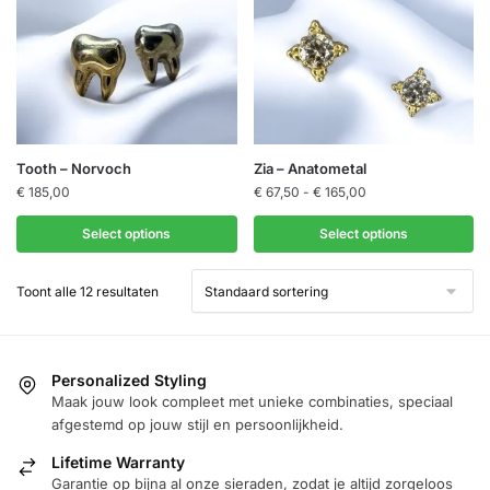
optie
kan
gekozen
worden
op
de
Dit
Dit
Tooth – Norvoch
Zia – Anatometal
productpagina
product
product
Prijsklasse:
€
185,00
€
67,50
-
€
165,00
€ 67,50
heeft
heeft
tot
Select options
Select options
meerdere
meerdere
€ 165,00
variaties.
variaties.
Toont alle 12 resultaten
Deze
Deze
optie
optie
kan
kan
gekozen
gekozen
Personalized Styling
worden
Maak jouw look compleet met unieke combinaties, speciaal
worden
afgestemd op jouw stijl en persoonlijkheid.
op
op
de
de
Lifetime Warranty
productpagina
productpagina
Garantie op bijna al onze sieraden, zodat je altijd zorgeloos