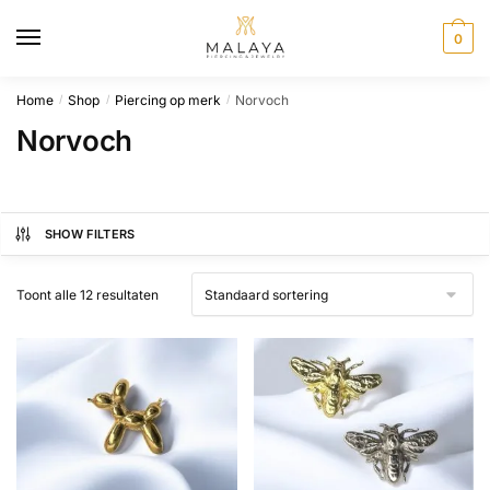
Skip
Skip
to
to
0
navigation
content
Home
Shop
Piercing op merk
Norvoch
/
/
/
Norvoch
SHOW FILTERS
Toont alle 12 resultaten