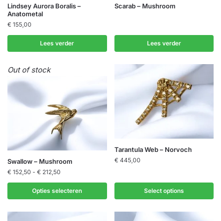
Lindsey Aurora Boralis –
Scarab – Mushroom
Anatometal
€
155,00
Lees verder
Lees verder
Out of stock
Tarantula Web – Norvoch
Dit
€
445,00
Swallow – Mushroom
product
Prijsklasse:
€
152,50
-
€
212,50
€ 152,50
heeft
tot
Opties selecteren
Select options
meerdere
€ 212,50
variaties.
Deze