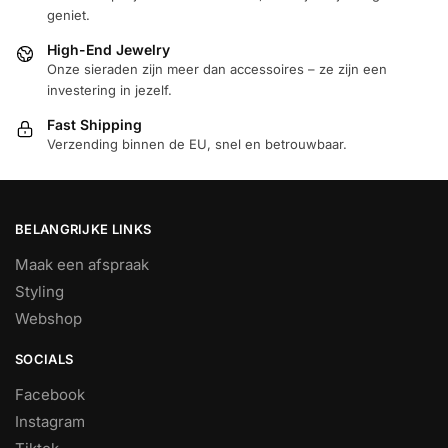
geniet.
High-End Jewelry
Onze sieraden zijn meer dan accessoires – ze zijn een
investering in jezelf.
Fast Shipping
Verzending binnen de EU, snel en betrouwbaar.
BELANGRIJKE LINKS
Maak een afspraak
Styling
Webshop
SOCIALS
Facebook
Instagram