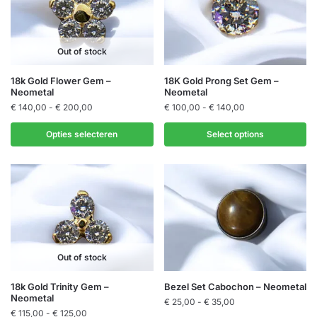
Out of stock
Dit
Dit
18k Gold Flower Gem –
18K Gold Prong Set Gem –
Neometal
Neometal
product
product
Prijsklasse:
Prijsklasse:
€
140,00
-
€
200,00
€
100,00
-
€
140,00
heeft
heeft
€ 140,00
€ 100,00
meerdere
meerdere
tot
tot
Opties selecteren
Select options
variaties.
variaties.
€ 200,00
€ 140,00
Deze
Deze
optie
optie
kan
kan
gekozen
gekozen
worden
worden
op
op
Out of stock
de
de
productpagina
productpagina
Dit
Dit
18k Gold Trinity Gem –
Bezel Set Cabochon – Neometal
Neometal
product
product
Prijsklasse:
€
25,00
-
€
35,00
Prijsklasse:
€
115,00
-
€
125,00
€ 25,00