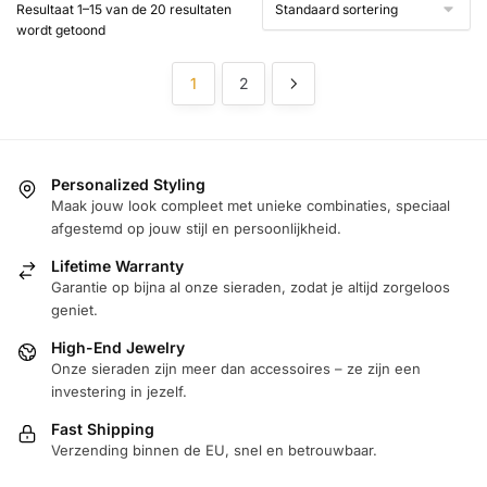
Resultaat 1–15 van de 20 resultaten
optie
wordt getoond
kan
gekozen
1
2
worden
op
de
productpagina
Personalized Styling
Maak jouw look compleet met unieke combinaties, speciaal
afgestemd op jouw stijl en persoonlijkheid.
Lifetime Warranty
Garantie op bijna al onze sieraden, zodat je altijd zorgeloos
geniet.
High-End Jewelry
Onze sieraden zijn meer dan accessoires – ze zijn een
investering in jezelf.
Fast Shipping
Verzending binnen de EU, snel en betrouwbaar.