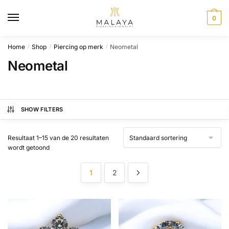
Skip
Skip
to
to
0
navigation
content
Home
Shop
Piercing op merk
Neometal
/
/
/
Neometal
SHOW FILTERS
Resultaat 1–15 van de 20 resultaten
wordt getoond
1
2