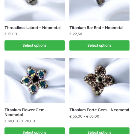
worden
worden
op
op
de
de
productpagina
productpagina
Dit
Threadless Labret – Neometal
Titanium Bar End – Neometal
product
€
15,00
€
22,50
heeft
Select options
Select options
meerdere
variaties.
Deze
optie
kan
gekozen
worden
op
de
Dit
Dit
Titanium Flower Gem –
Titanium Forte Gem – Neometal
productpagina
Neometal
product
product
Prijsklasse:
€
55,00
-
€
65,00
Prijsklasse:
€
60,00
-
€
70,00
€ 55,00
heeft
heeft
€ 60,00
tot
meerdere
meerdere
tot
Select options
Select options
€ 65,00