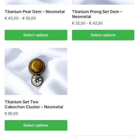
op
op
de
de
Dit
Dit
Titanium Pear Gem – Neometal
Titanium Prong Set Gem –
productpagina
productpagina
Neometal
product
Prijsklasse:
product
€
45,00
-
€
55,00
Prijsklasse:
€
32,50
-
€
42,50
€ 45,00
heeft
heeft
€ 32,50
tot
meerdere
meerdere
tot
Select options
Select options
€ 55,00
variaties.
variaties.
€ 42,50
Deze
Deze
optie
optie
kan
kan
gekozen
gekozen
worden
worden
op
op
de
de
productpagina
productpagina
Dit
Titanium Set Two
Cabochon Cluster – Neometal
product
€
65,00
heeft
meerdere
Select options
variaties.
Deze