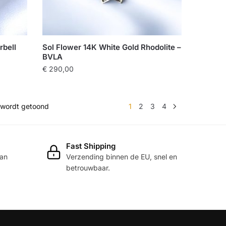
rbell
Sol Flower 14K White Gold Rhodolite –
BVLA
€
290,00
n wordt getoond
1
2
3
4
Fast Shipping
dan
Verzending binnen de EU, snel en
betrouwbaar.