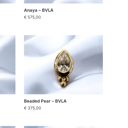
worden
op
Anaya – BVLA
de
€
575,00
productpagina
Beaded Pear – BVLA
€
375,00