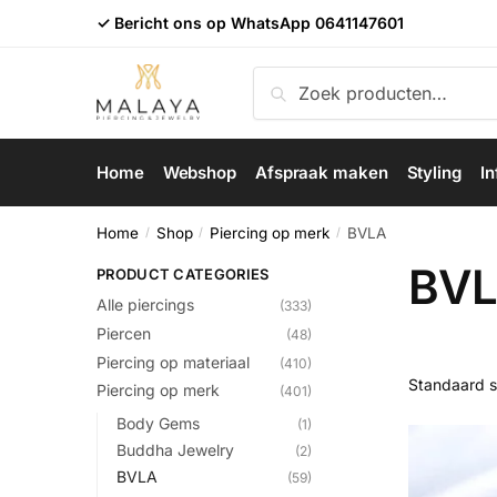
Skip
Skip
✓ Bericht ons op WhatsApp
0641147601
to
to
navigation
content
Zoeken
Zoeken
naar:
Home
Webshop
Afspraak maken
Styling
In
Home
Shop
Piercing op merk
BVLA
/
/
/
BV
PRODUCT CATEGORIES
Alle piercings
(333)
Piercen
(48)
Piercing op materiaal
(410)
Piercing op merk
(401)
Body Gems
(1)
Buddha Jewelry
(2)
BVLA
(59)