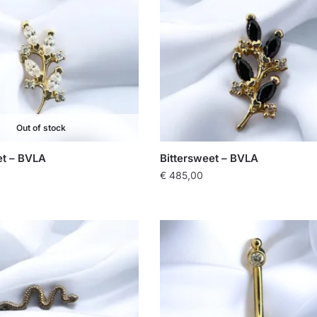
Out of stock
et – BVLA
Bittersweet – BVLA
€
485,00