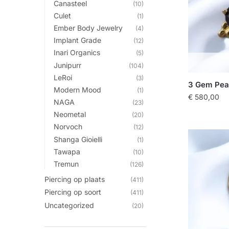
Canasteel
(10)
Culet
(1)
Ember Body Jewelry
(4)
Implant Grade
(12)
Inari Organics
(5)
Junipurr
(104)
LeRoi
(3)
3 Gem Pea
Modern Mood
(1)
€
580,00
NAGA
(23)
Neometal
(20)
Norvoch
(12)
Shanga Gioielli
(1)
Tawapa
(10)
Tremun
(126)
Piercing op plaats
(411)
Piercing op soort
(411)
Uncategorized
(20)