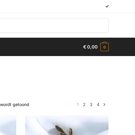
✓
€
0,00
0
n wordt getoond
1
2
3
4