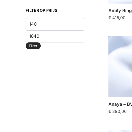
Amity Ring
FILTER OP PRIJS
€
415,00
Min.
prijs
Max.
prijs
Filter
Anaya – B
€
390,00