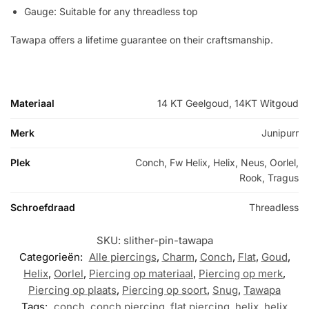
Gauge: Suitable for any threadless top
Tawapa offers a lifetime guarantee on their craftsmanship.
Materiaal
14 KT Geelgoud, 14KT Witgoud
Merk
Junipurr
Plek
Conch, Fw Helix, Helix, Neus, Oorlel,
Rook, Tragus
Schroefdraad
Threadless
SKU:
slither-pin-tawapa
Categorieën:
Alle piercings
,
Charm
,
Conch
,
Flat
,
Goud
,
Helix
,
Oorlel
,
Piercing op materiaal
,
Piercing op merk
,
Piercing op plaats
,
Piercing op soort
,
Snug
,
Tawapa
Tags:
conch
,
conch piercing
,
flat piercing
,
helix
,
helix