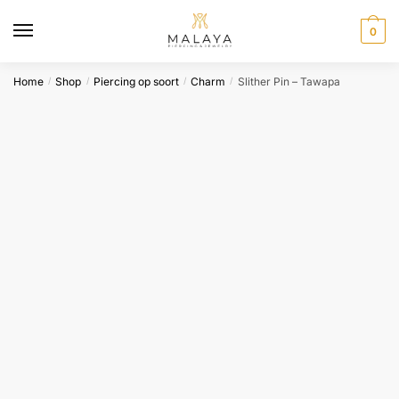
Skip
Skip
to
to
0
navigation
content
Home
Shop
Piercing op soort
Charm
Slither Pin – Tawapa
/
/
/
/