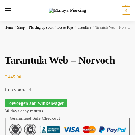
Skip
Skip
to
to
0
navigation
content
Home
/
Shop
/
Piercing op soort
/
Losse Tops
/
Treadless
/
Tarantula Web – Norvoch
Tarantula Web – Norvoch
€
445,00
1 op voorraad
Tarantula
Toevoegen aan winkelwagen
Web
30 days easy returns
-
Guaranteed Safe Checkout
Norvoch
aantal