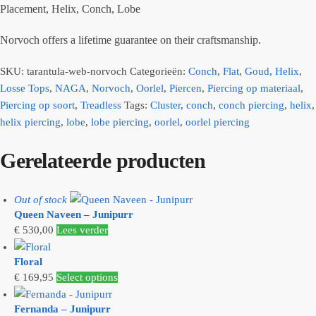
Placement, Helix, Conch, Lobe
Norvoch offers a lifetime guarantee on their craftsmanship.
SKU:
tarantula-web-norvoch
Categorieën:
Conch
,
Flat
,
Goud
,
Helix
,
Losse Tops
,
NAGA
,
Norvoch
,
Oorlel
,
Piercen
,
Piercing op materiaal
,
Piercing op soort
,
Treadless
Tags:
Cluster
,
conch
,
conch piercing
,
helix
,
helix piercing
,
lobe
,
lobe piercing
,
oorlel
,
oorlel piercing
Gerelateerde producten
Out of stock
Queen Naveen – Junipurr
€
530,00
Lees verder
Floral
€
169,95
Select options
Fernanda – Junipurr