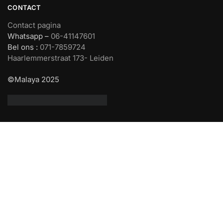
CONTACT
Contact pagina
Whatsapp –
06-41147601
Bel ons :
071-7859724
Haarlemmerstraat 173- Leiden
©Malaya 2025