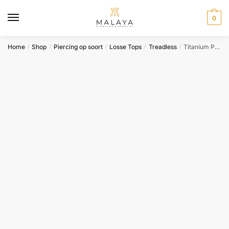
Skip
Skip
to
to
0
navigation
content
Home
Shop
Piercing op soort
Losse Tops
Treadless
Titanium Pear Gem – Neometal
/
/
/
/
/