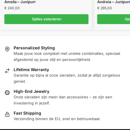
Dit
Dit
Amelia – Junipurr
Andreia – Junipur
product
product
€
240,00
€
285,00
heeft
heeft
Opties selecteren
Opt
meerdere
meerdere
variaties.
variaties.
Deze
Deze
optie
optie
Personalized Styling
kan
kan
Maak jouw look compleet met unieke combinaties, speciaal
gekozen
gekozen
afgestemd op jouw stijl en persoonlijkheid.
worden
worden
Lifetime Warranty
op
op
Garantie op bijna al onze sieraden, zodat je altijd zorgeloos
de
de
geniet.
productpagina
productpagina
High-End Jewelry
Onze sieraden zijn meer dan accessoires – ze zijn een
investering in jezelf.
Fast Shipping
Verzending binnen de EU, snel en betrouwbaar.