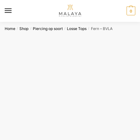
Skip
Skip
to
to
0
navigation
content
Home
Shop
Piercing op soort
Losse Tops
Fern – BVLA
/
/
/
/