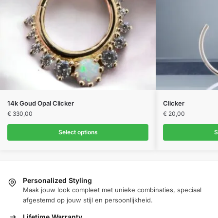
Dit
14k Goud Opal Clicker
Clicker
product
€
330,00
€
20,00
heeft
Select options
S
meerdere
variaties.
Deze
optie
Personalized Styling
kan
Maak jouw look compleet met unieke combinaties, speciaal
gekozen
afgestemd op jouw stijl en persoonlijkheid.
worden
Lifetime Warranty