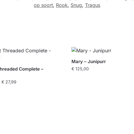
op soort
,
Rook
,
Snug
,
Tragus
Mary – Junipurr
Threaded Complete –
€
125,00
Dit
Prijsklasse:
-
€
27,99
product
€ 25,00
heeft
tot
meerdere
€ 27,99
variaties.
re
Deze
.
optie
kan