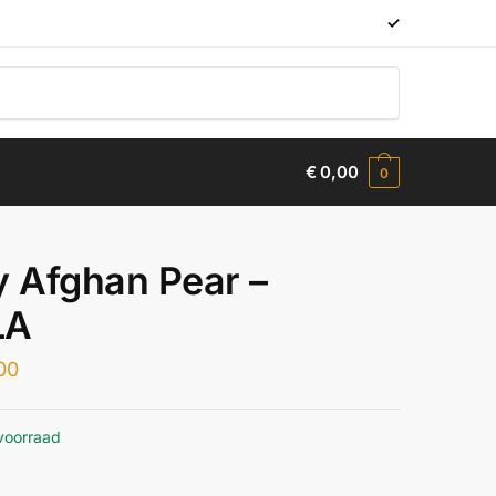
✓
€
0,00
0
y Afghan Pear –
LA
00
voorraad