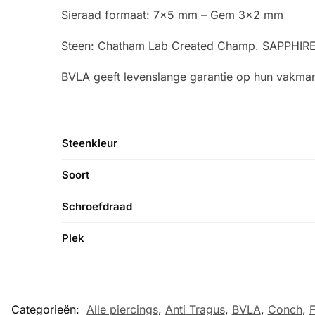
Sieraad formaat: 7×5 mm – Gem 3×2 mm
Steen: Chatham Lab Created Champ. SAPPHIR
BVLA geeft levenslange garantie op hun vakma
Steenkleur
Soort
Schroefdraad
Plek
Categorieën:
Alle piercings
,
Anti Tragus
,
BVLA
,
Conch
,
F