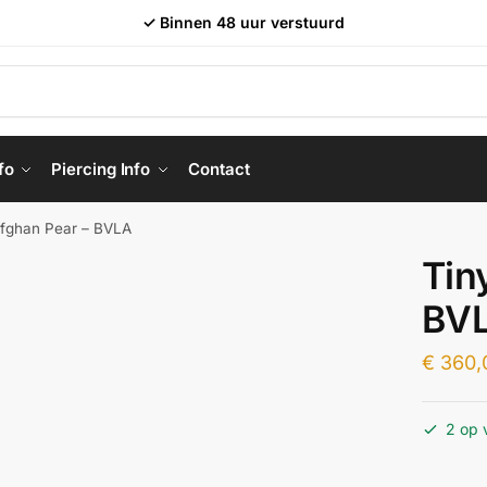
✓ Binnen 48 uur verstuurd
fo
Piercing Info
Contact
Afghan Pear – BVLA
Tin
BV
€
360,
2 op 