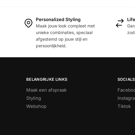
optie
kan
gekoze
Personalized Styling
Lif
worden
Maak jouw look compleet met
Gara
unieke combinaties, speciaal
zoda
op
afgestemd op jouw stijl en
de
persoonlijkheid.
product
BELANGRIJKE LINKS
SOCIALS
Maak een afspraak
Facebo
Styling
Instagr
Webshop
Tiktok