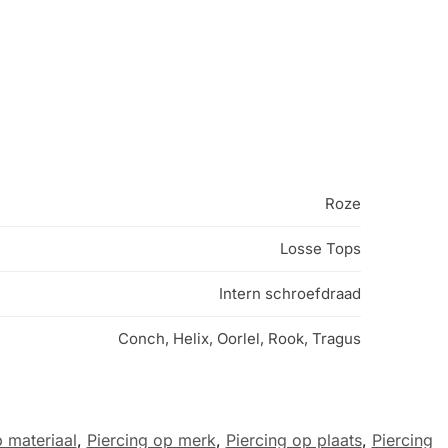
Roze
Losse Tops
Intern schroefdraad
Conch, Helix, Oorlel, Rook, Tragus
p materiaal
,
Piercing op merk
,
Piercing op plaats
,
Piercing