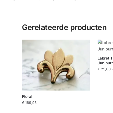
Gerelateerde producten
Labret 
Junipurr
€
25,00
Dit
product
heeft
meerde
Floral
variaties
€
169,95
Deze