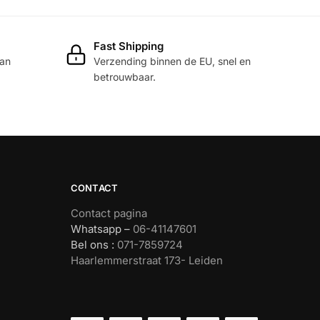
gekozen
worden
Fast Shipping
op
dan
Verzending binnen de EU, snel en
de
betrouwbaar.
productpagina
CONTACT
Contact pagina
Whatsapp –
06-41147601
Bel ons :
071-7859724
Haarlemmerstraat 173- Leiden