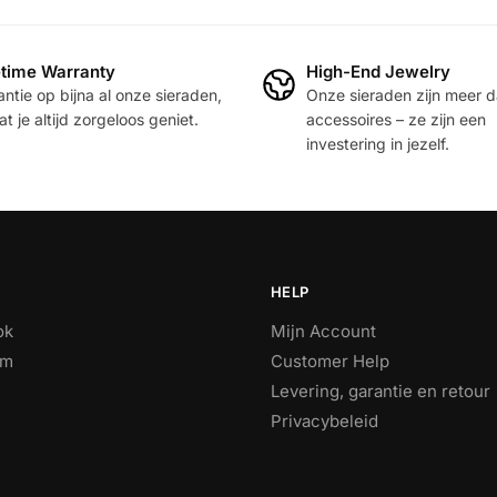
gekozen
worden
n
etime Warranty
High-End Jewelry
op
ntie op bijna al onze sieraden,
Onze sieraden zijn meer 
de
t je altijd zorgeloos geniet.
accessoires – ze zijn een
productpagina
investering in jezelf.
pagina
HELP
ok
Mijn Account
am
Customer Help
Levering, garantie en retour
Privacybeleid