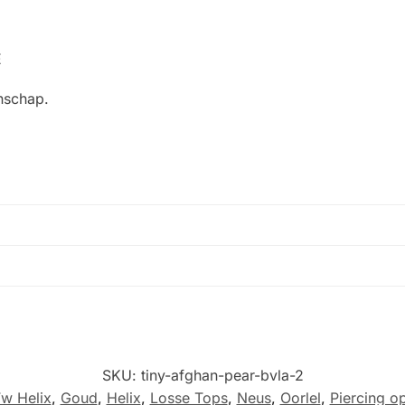
E
nschap.
SKU:
tiny-afghan-pear-bvla-2
w Helix
,
Goud
,
Helix
,
Losse Tops
,
Neus
,
Oorlel
,
Piercing o