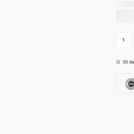
Tiny
Afghan
Pear
-
30 da
BVLA
aantal