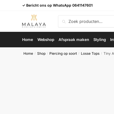
Skip
Skip
✓ Bericht ons op WhatsApp
0641147601
to
to
navigation
content
Zoeken
Zoeken
naar:
Home
Webshop
Afspraak maken
Styling
In
Home
Shop
Piercing op soort
Losse Tops
Tiny 
/
/
/
/