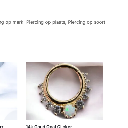
ing op merk
,
Piercing op plaats
,
Piercing op soort
rr
14k Goud Opal Clicker