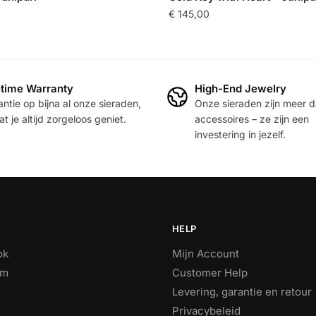
€
145,00
etime Warranty
High-End Jewelry
re
ntie op bijna al onze sieraden,
Onze sieraden zijn meer 
.
t je altijd zorgeloos geniet.
accessoires – ze zijn een
investering in jezelf.
n
HELP
pagina
ok
Mijn Account
am
Customer Help
Levering, garantie en retour
Privacybeleid