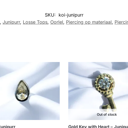
SKU:
koi-junipurr
,
Junipurr
,
Losse Tops
,
Oorlel
,
Piercing op materiaal
,
Pierc
Out of stock
Junipurr
Gold Key with Heart – Junipu