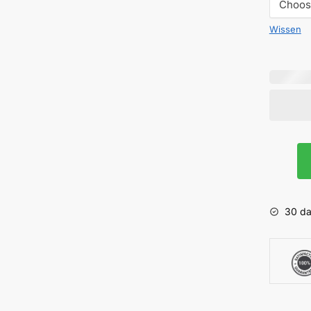
Wissen
Koi
-
Junipur
aantal
30 da