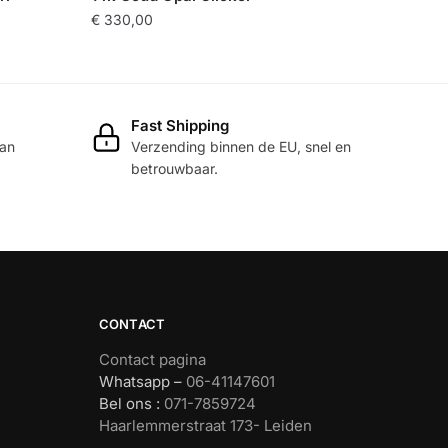
€
330,00
Fast Shipping
dan
Verzending binnen de EU, snel en
betrouwbaar.
CONTACT
Contact pagina
Whatsapp –
06-41147601
Bel ons :
071-7859724
Haarlemmerstraat 173- Leiden