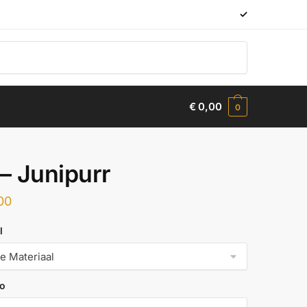
✓
€
0,00
0
 – Junipurr
00
l
to