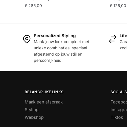
€
285,00
€
125,00
Dit
product
heeft
Personalized Styling
Lif
meerde
Maak jouw look compleet met
Gara
variaties
unieke combinaties, speciaal
zoda
Deze
afgestemd op jouw stijl en
optie
persoonlijkheid.
kan
gekoze
worden
op
BELANGRIJKE LINKS
SOCIALS
de
product
Maak een afspraak
Facebo
Styling
Instagr
Webshop
Tiktok