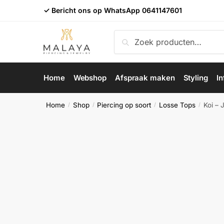
Skip
Skip
✓ Bericht ons op WhatsApp
0641147601
to
to
navigation
content
Zoeken
Zoeken
naar:
Home
Webshop
Afspraak maken
Styling
In
Home
Shop
Piercing op soort
Losse Tops
Koi – 
/
/
/
/