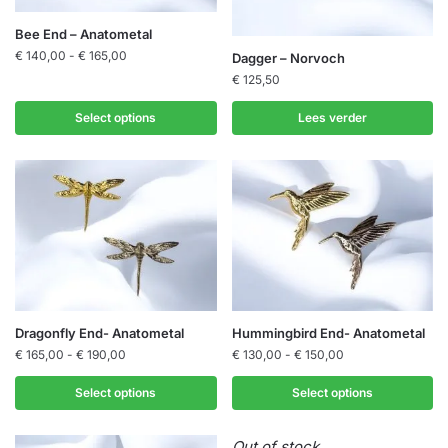
Dit
Bee End – Anatometal
product
Prijsklasse:
€
140,00
-
€
165,00
Dagger – Norvoch
€ 140,00
heeft
€
125,50
tot
meerdere
€ 165,00
Select options
Lees verder
variaties.
Deze
optie
kan
gekozen
worden
op
de
productpagina
Dit
Dit
Dragonfly End- Anatometal
Hummingbird End- Anatometal
product
Prijsklasse:
product
Prijsklasse:
€
165,00
-
€
190,00
€
130,00
-
€
150,00
€ 165,00
€ 130,00
heeft
heeft
tot
tot
Select options
Select options
meerdere
meerdere
€ 190,00
€ 150,00
variaties.
variaties.
Out of stock