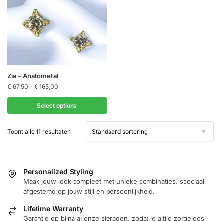
optie
kan
gekozen
worden
op
de
Dit
Zia – Anatometal
productpagina
product
Prijsklasse:
€
67,50
-
€
165,00
€ 67,50
heeft
tot
Select options
meerdere
€ 165,00
variaties.
Toont alle 11 resultaten
Deze
optie
kan
gekozen
Personalized Styling
worden
Maak jouw look compleet met unieke combinaties, speciaal
afgestemd op jouw stijl en persoonlijkheid.
op
de
Lifetime Warranty
productpagina
Garantie op bijna al onze sieraden, zodat je altijd zorgeloos