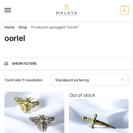
Skip
Skip
to
to
0
navigation
content
Home
Shop
Producten getagged “oorlel”
/
/
oorlel
SHOW FILTERS
Toont alle 11 resultaten
Out of stock