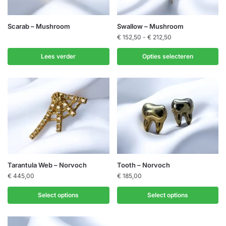
Dit
Scarab – Mushroom
Swallow – Mushroom
product
Prijsklasse:
€
152,50
-
€
212,50
€ 152,50
heeft
tot
Lees verder
Opties selecteren
meerdere
€ 212,50
variaties.
Deze
optie
kan
gekozen
worden
op
de
Dit
Tarantula Web – Norvoch
Tooth – Norvoch
productpagina
product
€
445,00
€
185,00
heeft
Select options
Select options
meerdere
variaties.
Deze