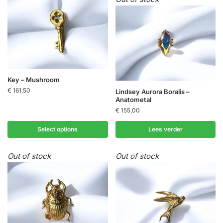
Deze
Deze
optie
optie
kan
kan
gekozen
gekozen
worden
worden
op
op
de
de
Key – Mushroom
productpagina
productpagina
€
161,50
Lindsey Aurora Boralis –
Anatometal
€
155,00
Select options
Lees verder
Out of stock
Out of stock