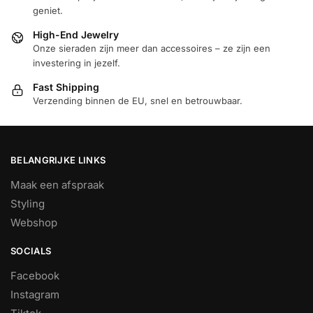
geniet.
High-End Jewelry
Onze sieraden zijn meer dan accessoires – ze zijn een
investering in jezelf.
Fast Shipping
Verzending binnen de EU, snel en betrouwbaar.
BELANGRIJKE LINKS
Maak een afspraak
Styling
Webshop
SOCIALS
Facebook
Instagram