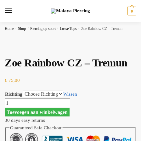
Skip
Skip
to
to
0
navigation
content
Home
/
Shop
/
Piercing op soort
/
Losse Tops
/
Zoe Rainbow CZ – Tremun
Zoe Rainbow CZ – Tremun
€
75,00
Richting
Wissen
Zoe
Rainbow
Toevoegen aan winkelwagen
CZ
30 days easy returns
-
Guaranteed Safe Checkout
Tremun
aantal