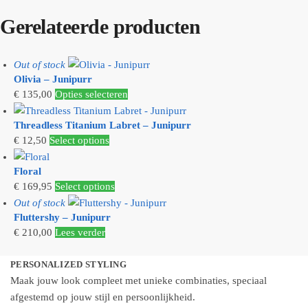
Gerelateerde producten
Out of stock
Olivia – Junipurr
Dit
€
135,00
Opties selecteren
product
Threadless Titanium Labret – Junipurr
heeft
Dit
€
12,50
Select options
meerdere
product
variaties.
Floral
heeft
Deze
€
169,95
Select options
meerdere
optie
Out of stock
variaties.
kan
Fluttershy – Junipurr
Deze
gekozen
€
210,00
Lees verder
optie
worden
kan
op
PERSONALIZED STYLING
gekozen
de
Maak jouw look compleet met unieke combinaties, speciaal
worden
productpagina
afgestemd op jouw stijl en persoonlijkheid.
op