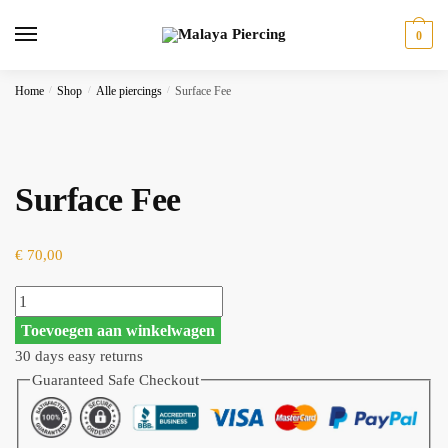
Skip
Skip
to
to
0
navigation
content
Home
/
Shop
/
Alle piercings
/
Surface Fee
Surface Fee
€
70,00
Surface
Fee
Toevoegen aan winkelwagen
aantal
30 days easy returns
Guaranteed Safe Checkout