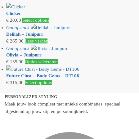
Clicker
Dit
€
20,00
Select options
product
Out of stock
Delilah – Junipurr
heeft
€
265,00
Lees verder
meerdere
Out of stock
variaties.
Olivia – Junipurr
Deze
Dit
€
135,00
Opties selecteren
optie
product
kan
Future Clust – Body Gems – DT106
heeft
gekozen
€
315,00
Select options
meerdere
worden
variaties.
op
PERSONALIZED STYLING
Deze
de
Maak jouw look compleet met unieke combinaties, speciaal
optie
productpagina
afgestemd op jouw stijl en persoonlijkheid.
kan
gekozen
worden
op