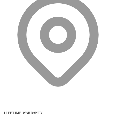
de
productpagina
LIFETIME WARRANTY