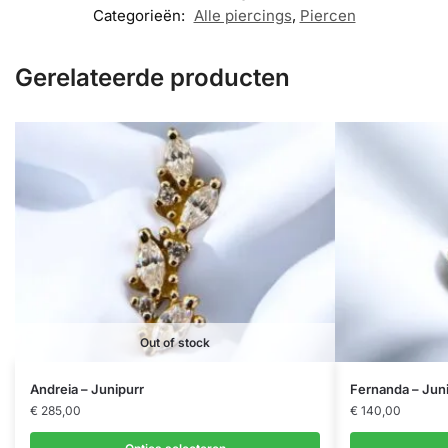
Categorieën:
Alle piercings
,
Piercen
Gerelateerde producten
Out of stock
Dit
Andreia – Junipurr
Fernanda – Jun
product
€
285,00
€
140,00
heeft