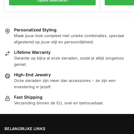
Opties selecteren
meerdere
variaties.
Deze
optie
Personalized Styling
kan
Maak jouw look compleet met unieke combinaties, speciaal
gekozen
afgestemd op jouw stijl en persoonlijkheid.
worden
Lifetime Warranty
op
Garantie op bijna al onze sieraden, zodat je altijd zorgeloos
de
geniet.
productpagina
High-End Jewelry
Onze sieraden zijn meer dan accessoires – ze zijn een
investering in jezelf.
Fast Shipping
Verzending binnen de EU, snel en betrouwbaar.
BELANGRIJKE LINKS