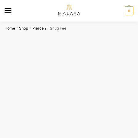
Skip
Skip
to
to
0
navigation
content
Home
Shop
Piercen
Snug Fee
/
/
/