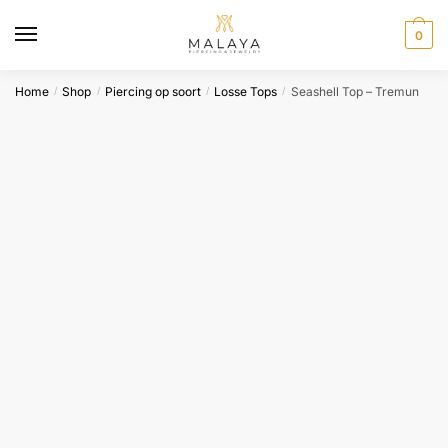
Skip
Skip
to
to
0
navigation
content
Home
Shop
Piercing op soort
Losse Tops
Seashell Top – Tremun
/
/
/
/