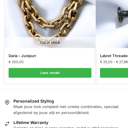
Out of stock
Dit
Daria – Junipurr
Labret Threade
product
€
200,00
€
25,00
-
€
27,99
heeft
Lees verder
meerdere
variaties.
Deze
optie
Personalized Styling
kan
Maak jouw look compleet met unieke combinaties, speciaal
gekozen
afgestemd op jouw stijl en persoonlijkheid.
worden
Lifetime Warranty
op