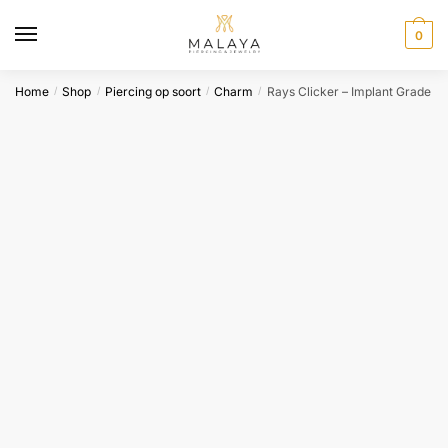
Skip
Skip
to
to
0
navigation
content
Home
Shop
Piercing op soort
Charm
Rays Clicker – Implant Grade
/
/
/
/