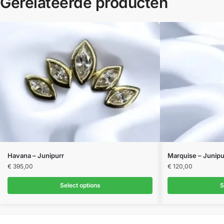
Gerelateerde producten
Dit
Havana – Junipurr
Marquise – Junipu
product
€
395,00
€
120,00
heeft
Select options
S
meerdere
variaties.
Deze