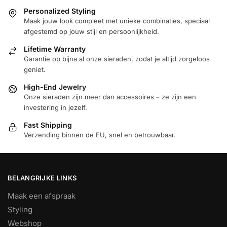
optie
Personalized Styling
kan
Maak jouw look compleet met unieke combinaties, speciaal
gekozen
afgestemd op jouw stijl en persoonlijkheid.
worden
Lifetime Warranty
op
Garantie op bijna al onze sieraden, zodat je altijd zorgeloos
de
geniet.
productpagina
High-End Jewelry
Onze sieraden zijn meer dan accessoires – ze zijn een
investering in jezelf.
Fast Shipping
Verzending binnen de EU, snel en betrouwbaar.
BELANGRIJKE LINKS
Maak een afspraak
Styling
Webshop