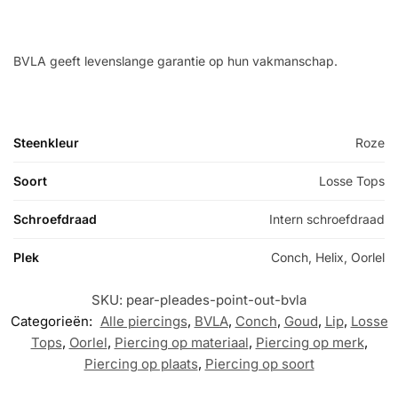
BVLA geeft levenslange garantie op hun vakmanschap.
Steenkleur
Roze
Soort
Losse Tops
Schroefdraad
Intern schroefdraad
Plek
Conch, Helix, Oorlel
SKU:
pear-pleades-point-out-bvla
Categorieën:
Alle piercings
,
BVLA
,
Conch
,
Goud
,
Lip
,
Losse
Tops
,
Oorlel
,
Piercing op materiaal
,
Piercing op merk
,
Piercing op plaats
,
Piercing op soort