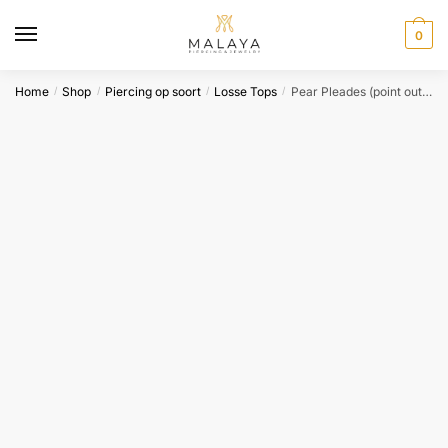
Skip
Skip
to
to
0
navigation
content
Home
Shop
Piercing op soort
Losse Tops
Pear Pleades (point out) – BVLA
/
/
/
/