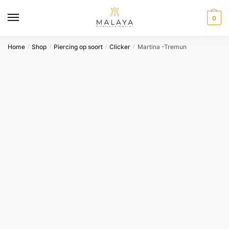
Skip
Skip
to
to
0
navigation
content
Home
Shop
Piercing op soort
Clicker
Martina -Tremun
/
/
/
/