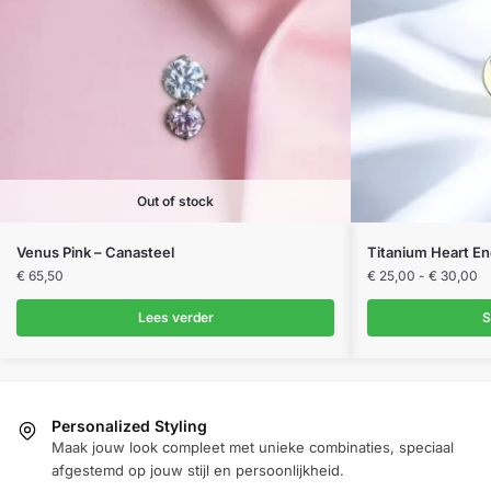
Out of stock
Dit
Venus Pink – Canasteel
Titanium Heart E
product
Pr
€
65,50
€
25,00
-
€
30,00
€ 
heeft
to
Lees verder
S
meerdere
€ 
variaties.
Deze
optie
Personalized Styling
kan
Maak jouw look compleet met unieke combinaties, speciaal
gekozen
afgestemd op jouw stijl en persoonlijkheid.
worden