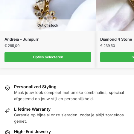
Out of stock
Dit
Andreia – Junipurr
Diamond 4 Stone
product
€
285,00
€
239,50
heeft
Opties selecteren
S
meerdere
variaties.
Deze
optie
Personalized Styling
kan
Maak jouw look compleet met unieke combinaties, speciaal
gekozen
afgestemd op jouw stijl en persoonlijkheid.
worden
Lifetime Warranty
op
Garantie op bijna al onze sieraden, zodat je altijd zorgeloos
de
geniet.
productpagina
High-End Jewelry