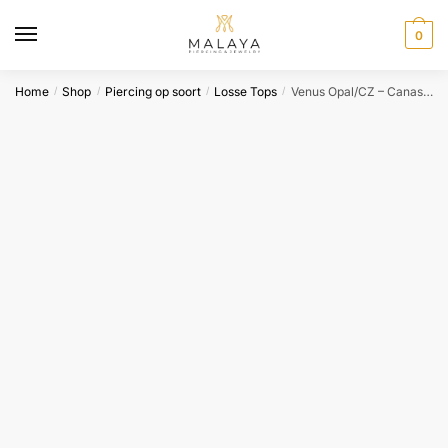
Skip
Skip
to
to
0
navigation
content
Home
Shop
Piercing op soort
Losse Tops
Venus Opal/CZ – Canasteel
/
/
/
/