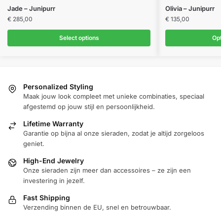
Dit
Jade – Junipurr
Olivia – Junipurr
product
€
285,00
€
135,00
heeft
Select options
Opt
meerdere
variaties.
Deze
optie
Personalized Styling
kan
Maak jouw look compleet met unieke combinaties, speciaal
gekozen
afgestemd op jouw stijl en persoonlijkheid.
worden
Lifetime Warranty
op
Garantie op bijna al onze sieraden, zodat je altijd zorgeloos
de
geniet.
productpagina
High-End Jewelry
Onze sieraden zijn meer dan accessoires – ze zijn een
investering in jezelf.
Fast Shipping
Verzending binnen de EU, snel en betrouwbaar.