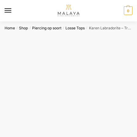
Skip
Skip
to
to
0
navigation
content
Home
Shop
Piercing op soort
Losse Tops
Karen Labradorite – Tremun
/
/
/
/