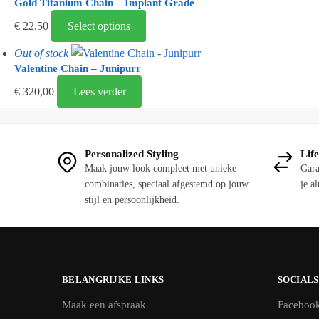
Gold Titanium Chain – Implant Grade
Dit
€
22,50
Select options
product
Out of stock
heeft
Valentine Chain – Junipurr
meerdere
variaties.
€
320,00
Lees verder
Deze
optie
kan
Personalized Styling
Lif
gekozen
Maak jouw look compleet met unieke
Gara
worden
combinaties, speciaal afgestemd op jouw
je al
op
stijl en persoonlijkheid.
de
productpagina
BELANGRIJKE LINKS
SOCIALS
Maak een afspraak
Faceboo