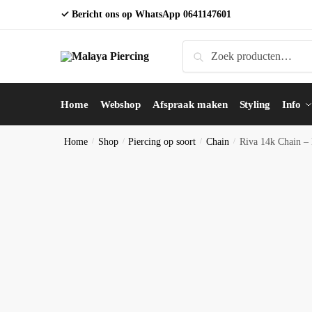
Skip
Skip
✓ Bericht ons op WhatsApp
0641147601
to
to
navigation
content
Zoeken
Zoeken
naar:
Home
Webshop
Afspraak maken
Styling
Info
Home
/
Shop
/
Piercing op soort
/
Chain
/
Riva 14k Chain – 