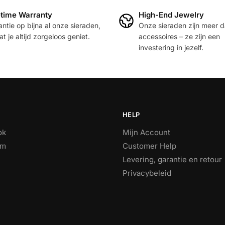
heeft
etime Warranty
High-End Jewelry
meerdere
ntie op bijna al onze sieraden,
Onze sieraden zijn meer 
variaties.
t je altijd zorgeloos geniet.
accessoires – ze zijn een
Deze
investering in jezelf.
optie
kan
gekozen
worden
op
HELP
de
productpagina
ok
Mijn Account
am
Customer Help
Levering, garantie en retour
Privacybeleid