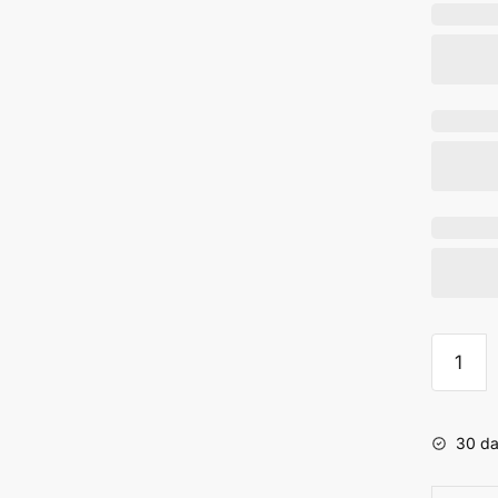
Titaniu
Chain
Top
-
30 da
Implant
Grade