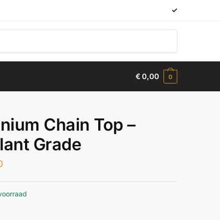
✓
€
0,00
0
anium Chain Top –
lant Grade
0
voorraad