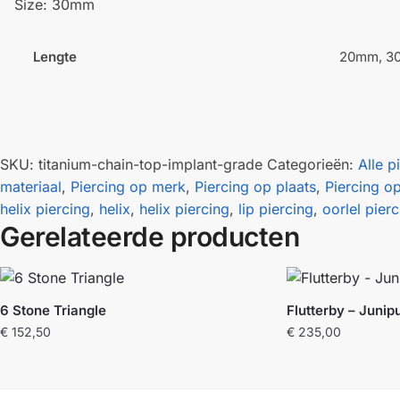
Size: 30mm
Lengte
20mm, 3
SKU:
titanium-chain-top-implant-grade
Categorieën:
Alle p
materiaal
,
Piercing op merk
,
Piercing op plaats
,
Piercing o
helix piercing
,
helix
,
helix piercing
,
lip piercing
,
oorlel pier
Gerelateerde producten
6 Stone Triangle
Flutterby – Junip
€
152,50
€
235,00