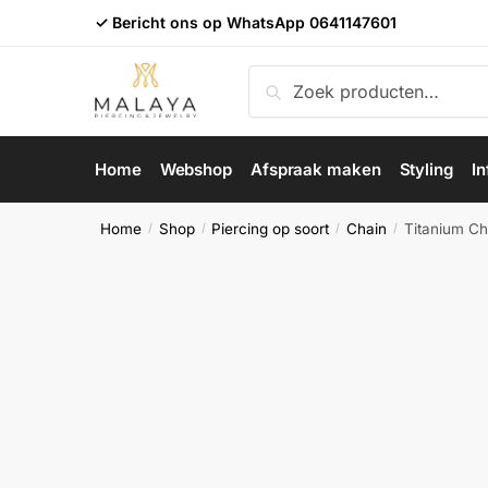
Skip
Skip
✓ Bericht ons op WhatsApp
0641147601
to
to
navigation
content
Zoeken
Zoeken
naar:
Home
Webshop
Afspraak maken
Styling
In
Home
Shop
Piercing op soort
Chain
Titanium Ch
/
/
/
/