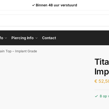
✓ Binnen 48 uur verstuurd
fo
Piercing Info
Contact
ain Top – Implant Grade
Tit
Imp
€
52,5
8 op 