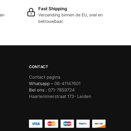
Fast Shipping
dan
Verzending binnen de EU, snel en
betrouwbaar.
CONTACT
Contact pagina
Whatsapp –
06-41147601
Bel ons :
071-7859724
Haarlemmerstraat 173- Leiden