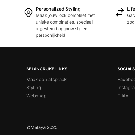
Personalized Styling
Lif
Maak jouw look compleet met
Gara
unieke combinaties, speciaal
zoda
afgestemd op jouw stijl en
persoonlijkheid.
BELANGRIJKE LINKS
SOCIALS
Maak een afspraak
Facebo
Styling
Instagr
Webshop
Tiktok
©Malaya 2025