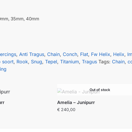
0mm, 35mm, 40mm
iercings
,
Anti Tragus
,
Chain
,
Conch
,
Flat
,
Fw Helix
,
Helix
,
I
p soort
,
Rook
,
Snug
,
Tepel
,
Titanium
,
Tragus
Tags:
Chain
,
c
cing
Out of stock
urr
Amelia – Junipurr
€
240,00
Dit
product