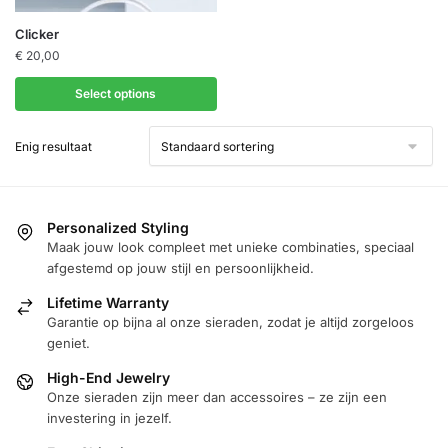
Dit
Clicker
product
€
20,00
heeft
Select options
meerdere
variaties.
Enig resultaat
Deze
optie
kan
gekozen
Personalized Styling
worden
Maak jouw look compleet met unieke combinaties, speciaal
afgestemd op jouw stijl en persoonlijkheid.
op
de
Lifetime Warranty
productpagina
Garantie op bijna al onze sieraden, zodat je altijd zorgeloos
geniet.
High-End Jewelry
Onze sieraden zijn meer dan accessoires – ze zijn een
investering in jezelf.