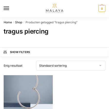
Skip
Skip
to
to
0
navigation
content
Home
Shop
Producten getagged “tragus piercing”
/
/
tragus piercing
SHOW FILTERS
Enig resultaat