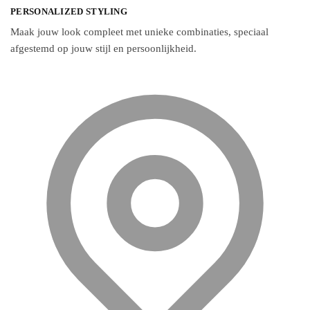
Deze
PERSONALIZED STYLING
optie
Maak jouw look compleet met unieke combinaties, speciaal
kan
afgestemd op jouw stijl en persoonlijkheid.
gekozen
worden
op
de
productpagina