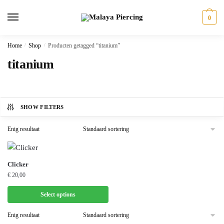
Skip
Skip
to
to
0
navigation
content
Home
/
Shop
/
Producten getagged “titanium”
titanium
SHOW FILTERS
Enig resultaat
Dit
Clicker
€
20,00
product
heeft
Select options
meerdere
variaties.
Enig resultaat