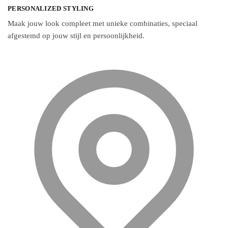
Deze
PERSONALIZED STYLING
optie
Maak jouw look compleet met unieke combinaties, speciaal
kan
afgestemd op jouw stijl en persoonlijkheid.
gekozen
worden
op
de
productpagina