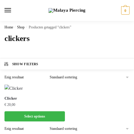
Skip
Skip
to
to
0
navigation
content
Home
/
Shop
/
Producten getagged “clickers”
clickers
SHOW FILTERS
Enig resultaat
Dit
Clicker
€
20,00
product
heeft
Select options
meerdere
variaties.
Enig resultaat