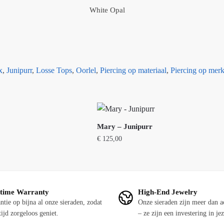
White Opal
x
,
Junipurr
,
Losse Tops
,
Oorlel
,
Piercing op materiaal
,
Piercing op mer
Mary – Junipurr
€
125,00
Dit
product
heeft
etime Warranty
High-End Jewelry
meerdere
ntie op bijna al onze sieraden, zodat
Onze sieraden zijn meer dan a
variaties.
tijd zorgeloos geniet.
– ze zijn een investering in jez
Deze