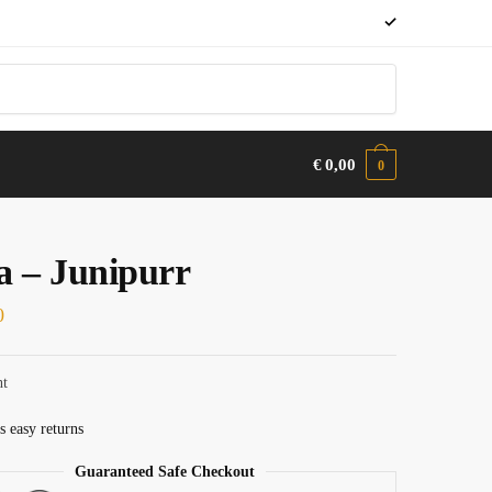
✓
€
0,00
0
a – Junipurr
0
ht
s easy returns
Guaranteed Safe Checkout