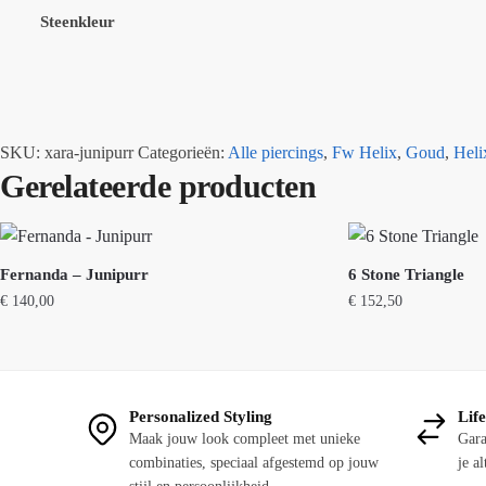
Steenkleur
SKU:
xara-junipurr
Categorieën:
Alle piercings
,
Fw Helix
,
Goud
,
Heli
Gerelateerde producten
Fernanda – Junipurr
6 Stone Triangle
€
140,00
€
152,50
Personalized Styling
Lif
Maak jouw look compleet met unieke
Gara
combinaties, speciaal afgestemd op jouw
je al