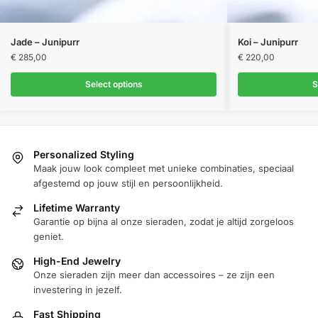
Dit
Jade – Junipurr
Koi – Junipurr
product
€
285,00
€
220,00
heeft
Select options
S
meerdere
variaties.
Deze
optie
Personalized Styling
kan
Maak jouw look compleet met unieke combinaties, speciaal
gekozen
afgestemd op jouw stijl en persoonlijkheid.
worden
Lifetime Warranty
op
Garantie op bijna al onze sieraden, zodat je altijd zorgeloos
de
geniet.
productpagina
High-End Jewelry
Onze sieraden zijn meer dan accessoires – ze zijn een
investering in jezelf.
Fast Shipping