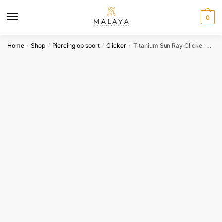
Skip
Skip
to
to
0
navigation
content
Home
Shop
Piercing op soort
Clicker
Titanium Sun Ray Clicker White CZ – Invictus
/
/
/
/