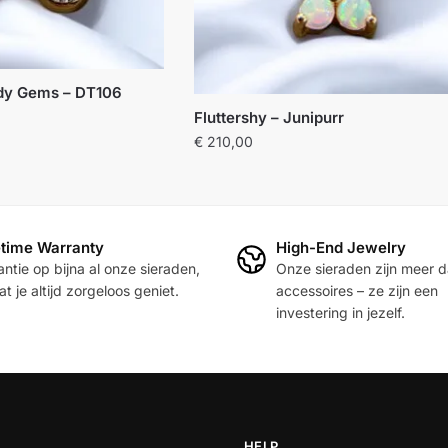
ody Gems – DT106
Fluttershy – Junipurr
€
210,00
etime Warranty
High-End Jewelry
ntie op bijna al onze sieraden,
Onze sieraden zijn meer 
t je altijd zorgeloos geniet.
accessoires – ze zijn een
investering in jezelf.
HELP