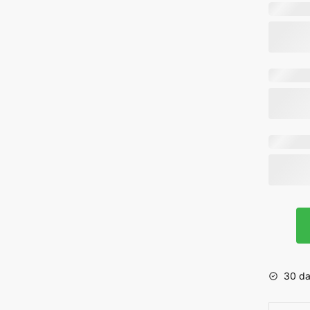
Spanne
-
Implant
Grade
30 da
aantal