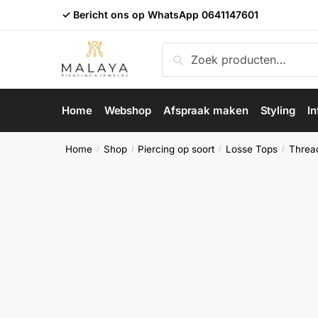
Skip
Skip
✓ Bericht ons op WhatsApp
0641147601
to
to
navigation
content
Zoeken
Zoeken
naar:
Home
Webshop
Afspraak maken
Styling
In
Home
Shop
Piercing op soort
Losse Tops
Threa
/
/
/
/