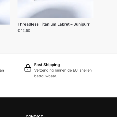
Threadless Titanium Labret – Junipurr
€
12,50
Dit
product
heeft
meerdere
Fast Shipping
variaties.
dan
Verzending binnen de EU, snel en
Deze
betrouwbaar.
optie
kan
gekozen
worden
op
de
CONTACT