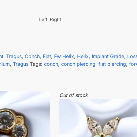
Left, Right
nti Tragus
,
Conch
,
Flat
,
Fw Helix
,
Helix
,
Implant Grade
,
Los
nium
,
Tragus
Tags:
conch
,
conch piercing
,
flat piercing
,
for
Out of stock