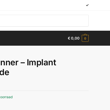
✓
€
0,00
0
nner – Implant
de
voorraad