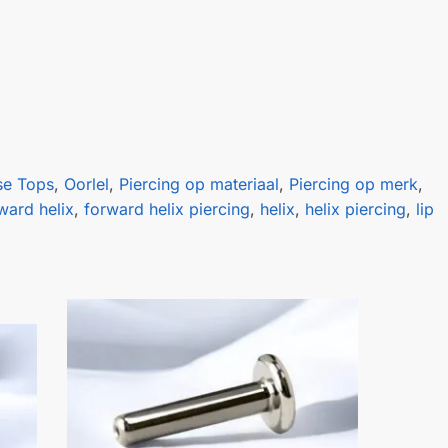
se Tops
,
Oorlel
,
Piercing op materiaal
,
Piercing op merk
,
ward helix
,
forward helix piercing
,
helix
,
helix piercing
,
lip