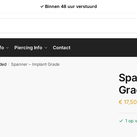
✓ Binnen 48 uur verstuurd
fo
Piercing Info
Contact
ded
Spanner – Implant Grade
/
Spa
Gra
€
17,50
1 op 