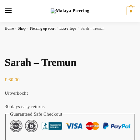
Skip
Skip
to
to
0
navigation
content
Home
/
Shop
/
Piercing op soort
/
Losse Tops
/
Sarah – Tremun
Sarah – Tremun
€
60,00
Uitverkocht
30 days easy returns
Guaranteed Safe Checkout