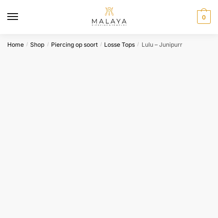
Skip
Skip
to
to
0
navigation
content
Home
Shop
Piercing op soort
Losse Tops
Lulu – Junipurr
/
/
/
/