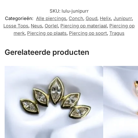
SKU:
lulu-junipurr
Categorieën:
Alle piercings
,
Conch
,
Goud
,
Helix
,
Junipurr
,
Losse Tops
,
Neus
,
Oorlel
,
Piercing op materiaal
,
Piercing op
merk
,
Piercing op plaats
,
Piercing op soort
,
Tragus
Gerelateerde producten