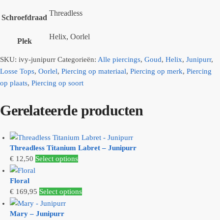
Threadless
Schroefdraad
Helix, Oorlel
Plek
SKU:
ivy-junipurr
Categorieën:
Alle piercings
,
Goud
,
Helix
,
Junipurr
,
Losse Tops
,
Oorlel
,
Piercing op materiaal
,
Piercing op merk
,
Piercing
op plaats
,
Piercing op soort
Gerelateerde producten
Threadless Titanium Labret – Junipurr
Dit
€
12,50
Select options
product
Floral
heeft
€
169,95
Select options
meerdere
variaties.
Mary – Junipurr
Deze