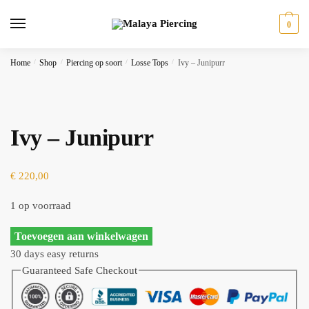
Skip
Skip
to
to
0
navigation
content
Home
/
Shop
/
Piercing op soort
/
Losse Tops
/
Ivy – Junipurr
Ivy – Junipurr
€
220,00
1 op voorraad
Ivy
Toevoegen aan winkelwagen
-
30 days easy returns
Junipurr
Guaranteed Safe Checkout
aantal