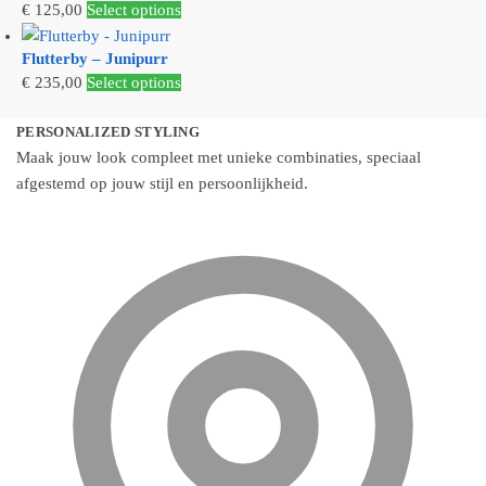
Dit
€
125,00
Select options
optie
product
kan
Flutterby – Junipurr
heeft
gekozen
€
235,00
Select options
meerdere
worden
variaties.
op
PERSONALIZED STYLING
Deze
de
Maak jouw look compleet met unieke combinaties, speciaal
optie
productpagina
afgestemd op jouw stijl en persoonlijkheid.
kan
gekozen
worden
op
de
productpagina