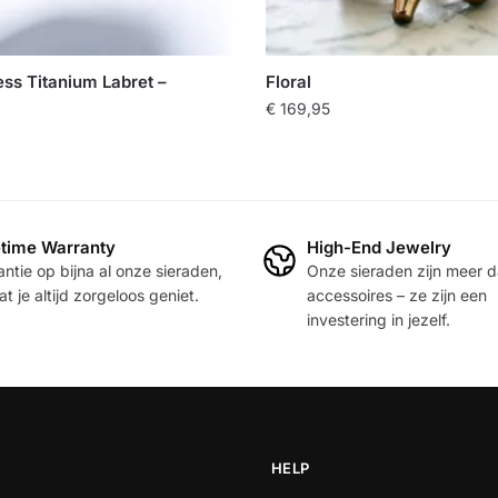
ss Titanium Labret –
Floral
€
169,95
etime Warranty
High-End Jewelry
re
ntie op bijna al onze sieraden,
Onze sieraden zijn meer 
.
t je altijd zorgeloos geniet.
accessoires – ze zijn een
investering in jezelf.
n
HELP