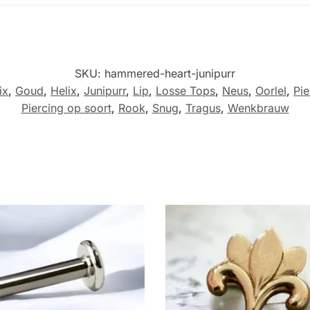
SKU:
hammered-heart-junipurr
ix
,
Goud
,
Helix
,
Junipurr
,
Lip
,
Losse Tops
,
Neus
,
Oorlel
,
Pie
Piercing op soort
,
Rook
,
Snug
,
Tragus
,
Wenkbrauw