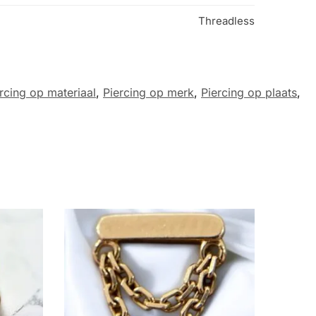
Threadless
rcing op materiaal
,
Piercing op merk
,
Piercing op plaats
,