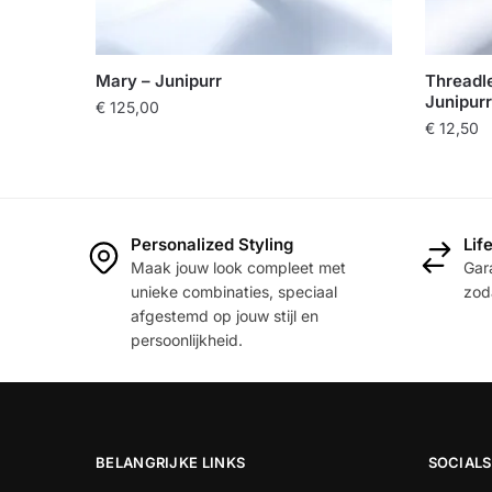
Mary – Junipurr
Threadle
Junipurr
€
125,00
€
12,50
Dit
Dit
product
product
heeft
heeft
meerdere
Personalized Styling
Lif
meerde
variaties.
Maak jouw look compleet met
Gara
variaties
Deze
unieke combinaties, speciaal
zoda
Deze
optie
afgestemd op jouw stijl en
optie
kan
persoonlijkheid.
kan
gekozen
gekoze
worden
worden
op
op
de
BELANGRIJKE LINKS
SOCIALS
de
productpagina