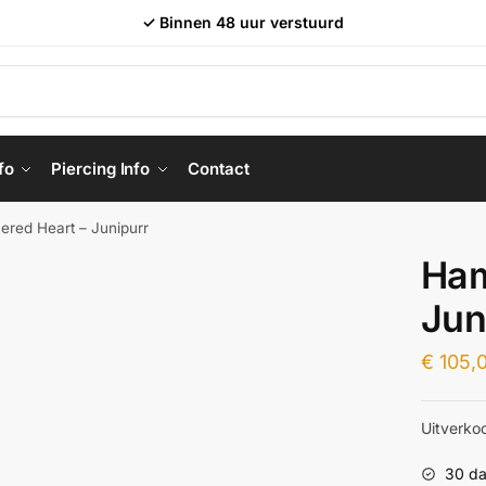
✓ Binnen 48 uur verstuurd
fo
Piercing Info
Contact
red Heart – Junipurr
Ham
Jun
€
105,
Uitverko
30 da