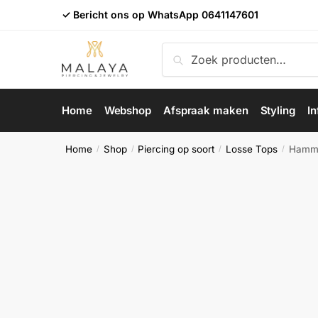
Skip
Skip
✓ Bericht ons op WhatsApp
0641147601
to
to
navigation
content
Zoeken
Zoeken
naar:
Home
Webshop
Afspraak maken
Styling
In
Home
Shop
Piercing op soort
Losse Tops
Hamme
/
/
/
/