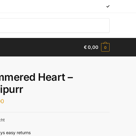
✓
€
0,00
0
mered Heart –
ipurr
00
cht
ys easy returns