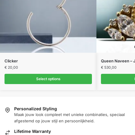
Dit
Clicker
Queen Naveen – J
product
€
20,00
€
530,00
heeft
Select options
meerdere
variaties.
Deze
optie
Personalized Styling
kan
Maak jouw look compleet met unieke combinaties, speciaal
gekozen
afgestemd op jouw stijl en persoonlijkheid.
worden
Lifetime Warranty
op