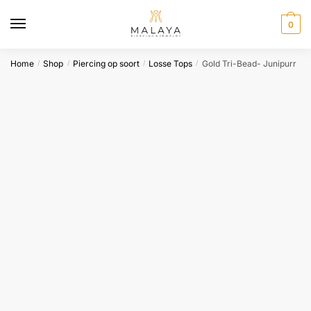
Skip
Skip
to
to
0
navigation
content
Home
Shop
Piercing op soort
Losse Tops
Gold Tri-Bead- Junipurr
/
/
/
/