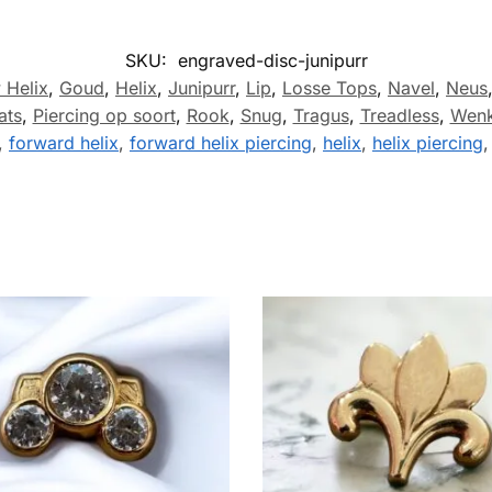
SKU:
engraved-disc-junipurr
 Helix
,
Goud
,
Helix
,
Junipurr
,
Lip
,
Losse Tops
,
Navel
,
Neus
ats
,
Piercing op soort
,
Rook
,
Snug
,
Tragus
,
Treadless
,
Wen
,
forward helix
,
forward helix piercing
,
helix
,
helix piercing