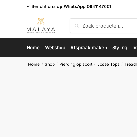
Skip
Skip
✓ Bericht ons op WhatsApp
0641147601
to
to
navigation
content
Zoeken
Zoeken
naar:
Home
Webshop
Afspraak maken
Styling
In
Home
Shop
Piercing op soort
Losse Tops
Treadl
/
/
/
/