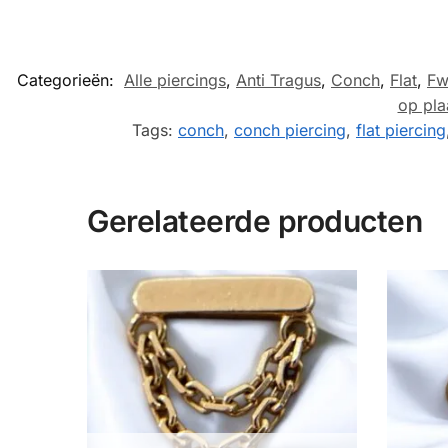
Categorieën:
Alle piercings
,
Anti Tragus
,
Conch
,
Flat
,
Fw
op pla
Tags:
conch
,
conch piercing
,
flat piercing
Gerelateerde producten