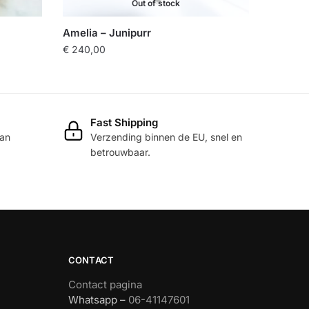
Out of stock
Amelia – Junipurr
€
240,00
Dit
product
heeft
Fast Shipping
meerdere
dan
Verzending binnen de EU, snel en
variaties.
betrouwbaar.
Deze
optie
kan
gekozen
worden
op
CONTACT
de
productpagina
Contact pagina
Whatsapp –
06-41147601