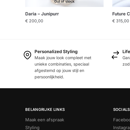
Out of stock
Daria – Junipurr
Future 
€
200,00
€
315,00
Personalized Styling
Lif
Maak jouw look compleet met
Gara
unieke combinaties, speciaal
zoda
afgestemd op jouw stijl en
persoonlijkheid.
BELANGRIJKE LINKS
SOCIALS
Maak een afspraak
Facebo
Styling
Instagr