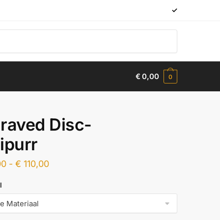
✓
€
0,00
0
raved Disc-
ipurr
Prijsklasse:
00
-
€
110,00
€ 100,00
l
tot
€ 110,00