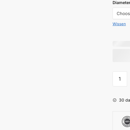
Diamete
Wissen
Engrav
Disc-
Junipur
aantal
30 da