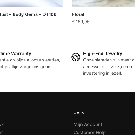
Clust – Body Gems – DT106
Floral
€
169,95
etime Warranty
High-End Jewelry
ntie op bijna al onze sieraden,
Onze sieraden zijn meer 
t je altijd zorgeloos geniet.
accessoires – ze zijn een
investering in jezelf.
HELP
ok
Mijn Account
am
Customer Help