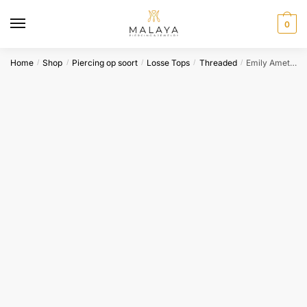
Skip
Skip
to
to
0
navigation
content
Home
Shop
Piercing op soort
Losse Tops
Threaded
Emily Amethyst-Tremun
/
/
/
/
/