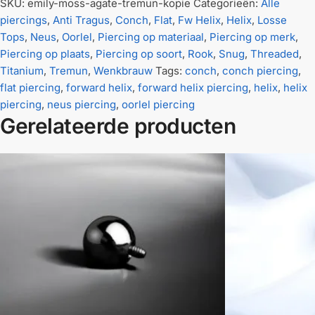
SKU:
emily-moss-agate-tremun-kopie
Categorieën:
Alle
piercings
,
Anti Tragus
,
Conch
,
Flat
,
Fw Helix
,
Helix
,
Losse
Tops
,
Neus
,
Oorlel
,
Piercing op materiaal
,
Piercing op merk
,
Piercing op plaats
,
Piercing op soort
,
Rook
,
Snug
,
Threaded
,
Titanium
,
Tremun
,
Wenkbrauw
Tags:
conch
,
conch piercing
,
flat piercing
,
forward helix
,
forward helix piercing
,
helix
,
helix
piercing
,
neus piercing
,
oorlel piercing
Gerelateerde producten