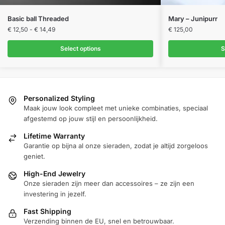
Dit
Dit
Basic ball Threaded
Mary – Junipurr
product
Prijsklasse:
product
€
12,50
-
€
14,49
€
125,00
€ 12,50
heeft
heeft
tot
Select options
S
meerdere
meerdere
€ 14,49
variaties.
variaties.
Deze
Deze
optie
optie
Personalized Styling
kan
kan
Maak jouw look compleet met unieke combinaties, speciaal
gekozen
gekozen
afgestemd op jouw stijl en persoonlijkheid.
worden
worden
Lifetime Warranty
op
op
Garantie op bijna al onze sieraden, zodat je altijd zorgeloos
de
de
geniet.
productpagina
productpagina
High-End Jewelry
Onze sieraden zijn meer dan accessoires – ze zijn een
investering in jezelf.
Fast Shipping
Verzending binnen de EU, snel en betrouwbaar.