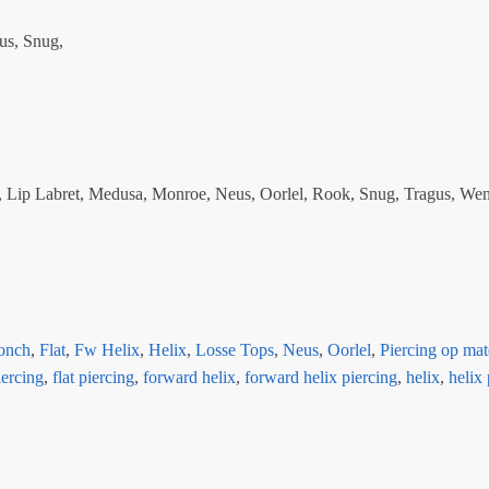
us, Snug,
p, Lip Labret, Medusa, Monroe, Neus, Oorlel, Rook, Snug, Tragus, W
onch
,
Flat
,
Fw Helix
,
Helix
,
Losse Tops
,
Neus
,
Oorlel
,
Piercing op mat
iercing
,
flat piercing
,
forward helix
,
forward helix piercing
,
helix
,
helix 