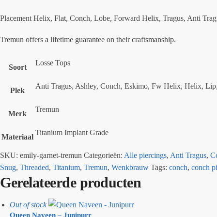
Placement Helix, Flat, Conch, Lobe, Forward Helix, Tragus, Anti Trag
Tremun offers a lifetime guarantee on their craftsmanship.
Losse Tops
Soort
Anti Tragus, Ashley, Conch, Eskimo, Fw Helix, Helix, Li
Plek
Tremun
Merk
Titanium Implant Grade
Materiaal
SKU:
emily-garnet-tremun
Categorieën:
Alle piercings
,
Anti Tragus
,
C
Snug
,
Threaded
,
Titanium
,
Tremun
,
Wenkbrauw
Tags:
conch
,
conch p
Gerelateerde producten
Out of stock
Queen Naveen – Junipurr