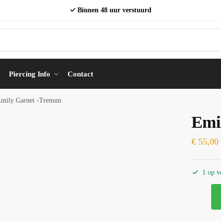
✓ Binnen 48 uur verstuurd
Piercing Info
Contact
mily Garnet -Tremun
Emi
€
55,00
1 op v
Emily
Garnet
-