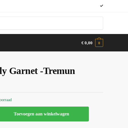
✓
€
0,00
0
ly Garnet -Tremun
oorraad
Toevoegen aan winkelwagen