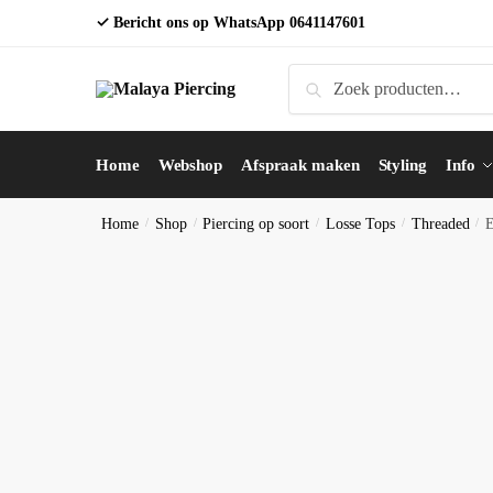
Skip
Skip
✓ Bericht ons op WhatsApp
0641147601
to
to
navigation
content
Zoeken
Zoeken
naar:
Home
Webshop
Afspraak maken
Styling
Info
Home
/
Shop
/
Piercing op soort
/
Losse Tops
/
Threaded
/
E