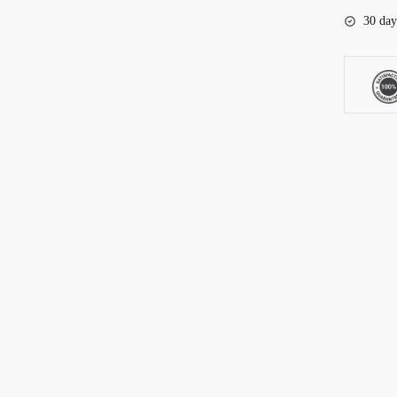
Tremun
30 day
aantal