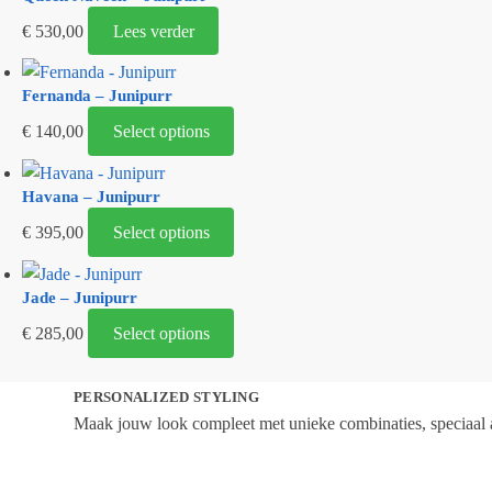
€
530,00
Lees verder
Fernanda – Junipurr
€
140,00
Select options
Havana – Junipurr
€
395,00
Select options
Jade – Junipurr
€
285,00
Select options
PERSONALIZED STYLING
Maak jouw look compleet met unieke combinaties, speciaal a