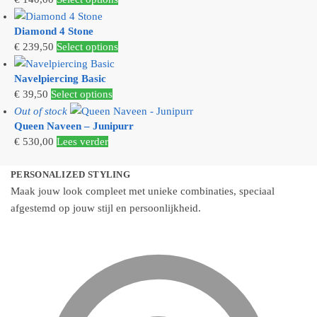
Diamond 4 Stone
€
239,50
Select options
Navelpiercing Basic
Dit
€
39,50
Select options
product
Out of stock
Queen Naveen – Junipurr
heeft
€
530,00
Lees verder
meerdere
variaties.
PERSONALIZED STYLING
Deze
Maak jouw look compleet met unieke combinaties, speciaal
optie
afgestemd op jouw stijl en persoonlijkheid.
kan
gekozen
worden
op
de
productpagina