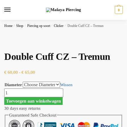
Skip
Skip
to
to
0
navigation
content
Home
/
Shop
/
Piercing op soort
/
Clicker
/
Double Cuff CZ – Tremun
Double Cuff CZ – Tremun
Prijsklasse:
€
60,00
-
€
65,00
€ 60,00
Diameter
Wissen
tot
Double
€ 65,00
Cuff
Toevoegen aan winkelwagen
CZ
30 days easy returns
-
Guaranteed Safe Checkout
Tremun
aantal