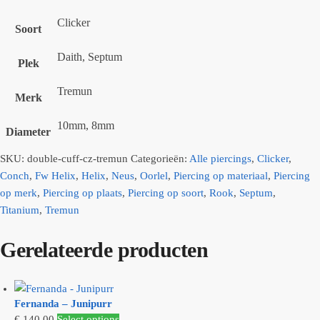
Clicker
Soort
Daith, Septum
Plek
Tremun
Merk
10mm, 8mm
Diameter
SKU:
double-cuff-cz-tremun
Categorieën:
Alle piercings
,
Clicker
,
Conch
,
Fw Helix
,
Helix
,
Neus
,
Oorlel
,
Piercing op materiaal
,
Piercing
op merk
,
Piercing op plaats
,
Piercing op soort
,
Rook
,
Septum
,
Titanium
,
Tremun
Gerelateerde producten
Fernanda – Junipurr
€
140,00
Select options