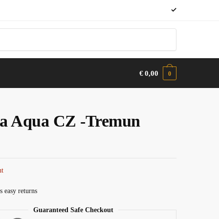
✓
€
0,00
0
a Aqua CZ -Tremun
ht
s easy returns
Guaranteed Safe Checkout