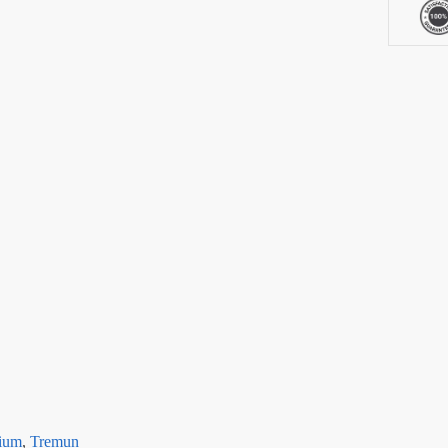
nium
,
Tremun