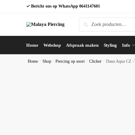
Skip
Skip
✓ Bericht ons op WhatsApp
0641147601
to
to
navigation
content
Zoeken
Zoeken
naar:
Home
Webshop
Afspraak maken
Styling
Info
Home
/
Shop
/
Piercing op soort
/
Clicker
/
Dana Aqua CZ 