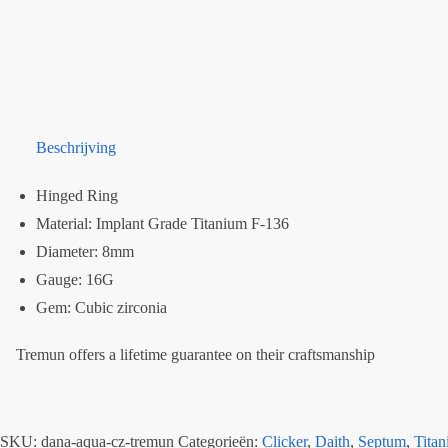
Beschrijving
Hinged Ring
Material: Implant Grade Titanium F-136
Diameter: 8mm
Gauge: 16G
Gem: Cubic zirconia
Tremun offers a lifetime guarantee on their craftsmanship
SKU:
dana-aqua-cz-tremun
Categorieën:
Clicker
,
Daith
,
Septum
,
Tita