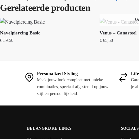
Gerelateerde producten
Ou
Navelpiercing Basic
Venus – Canasteel
€
39,50
€
65,50
Dit
product
heeft
Personalized Styling
Lif
meerdere
Maak jouw look compleet met unieke
Gara
variaties.
combinaties, speciaal afgestemd op jouw
je al
Deze
stijl en persoonlijkheid.
optie
kan
gekozen
worden
BELANGRIJKE LINKS
SOCIALS
op
de