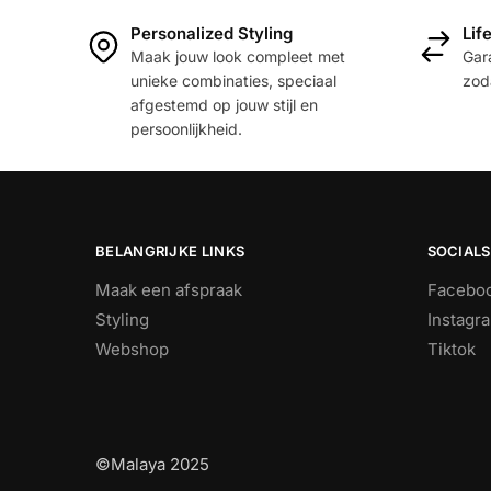
heeft
Personalized Styling
Lif
meerdere
Maak jouw look compleet met
Gara
variaties.
unieke combinaties, speciaal
zoda
Deze
afgestemd op jouw stijl en
optie
persoonlijkheid.
kan
gekozen
worden
op
BELANGRIJKE LINKS
SOCIALS
de
productpagina
Maak een afspraak
Facebo
Styling
Instagr
Webshop
Tiktok
©Malaya 2025