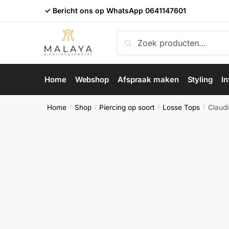
Skip
Skip
✓ Bericht ons op WhatsApp
0641147601
to
to
navigation
content
Zoeken
Zoeken
naar:
Home
Webshop
Afspraak maken
Styling
In
Home
Shop
Piercing op soort
Losse Tops
Claud
/
/
/
/