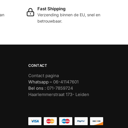
heeft
Fast Shipping
meerdere
dan
Verzending binnen de EU, snel en
variaties.
betrouwbaar.
Deze
optie
kan
gekozen
worden
op
CONTACT
de
productpagina
Contact pagina
Whatsapp –
06-41147601
Bel ons :
071-7859724
Haarlemmerstraat 173- Leiden