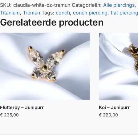
SKU:
claudia-white-cz-tremun
Categorieën:
Alle piercings
,
Titanium
,
Tremun
Tags:
conch
,
conch piercing
,
flat piercin
Gerelateerde producten
Flutterby – Junipurr
Koi – Junipurr
€
235,00
€
220,00
Dit
product