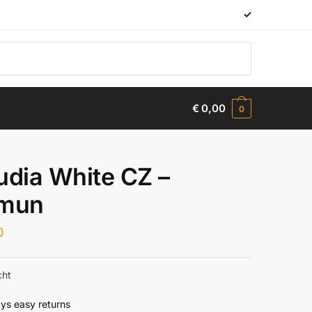
✓
€
0,00
0
udia White CZ –
emun
0
cht
ys easy returns