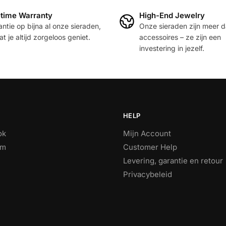
etime Warranty
High-End Jewelry
ntie op bijna al onze sieraden,
Onze sieraden zijn meer 
t je altijd zorgeloos geniet.
accessoires – ze zijn een
investering in jezelf.
HELP
ok
Mijn Account
am
Customer Help
Levering, garantie en retour
Privacybeleid