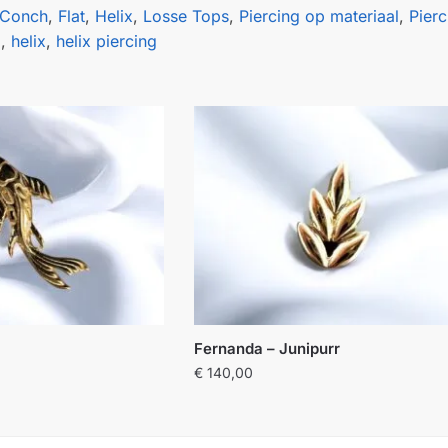
Conch
,
Flat
,
Helix
,
Losse Tops
,
Piercing op materiaal
,
Pier
g
,
helix
,
helix piercing
Fernanda – Junipurr
€
140,00