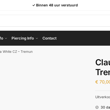
✓ Binnen 48 uur verstuurd
fo
Piercing Info
Contact
ia White CZ – Tremun
Cla
Tr
€
70,0
Uitverko
30 da