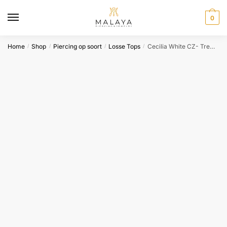
Skip
Skip
to
to
0
navigation
content
Home
Shop
Piercing op soort
Losse Tops
Cecilia White CZ- Tremun
/
/
/
/