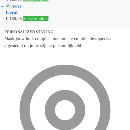
optie
product
kan
Floral
heeft
gekozen
€
169,95
Select options
meerdere
worden
variaties.
op
PERSONALIZED STYLING
Deze
de
Maak jouw look compleet met unieke combinaties, speciaal
optie
productpagina
afgestemd op jouw stijl en persoonlijkheid.
kan
gekozen
worden
op
de
productpagina