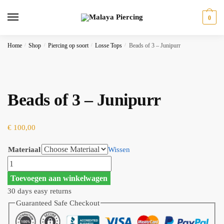
Skip
Skip
to
to
0
navigation
content
Home
/
Shop
/
Piercing op soort
/
Losse Tops
/
Beads of 3 – Junipurr
Beads of 3 – Junipurr
€
100,00
Materiaal
Wissen
Beads
of
Toevoegen aan winkelwagen
3
30 days easy returns
-
Guaranteed Safe Checkout
Junipurr
aantal