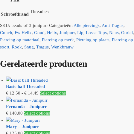
Threadless
Schroefdraad
SKU:
beads-of-3-junipurr
Categorieën:
Alle piercings
,
Anti Tragus
,
Conch
,
Fw Helix
,
Goud
,
Helix
,
Junipurr
,
Lip
,
Losse Tops
,
Neus
,
Oorlel
,
Piercing op materiaal
,
Piercing op merk
,
Piercing op plaats
,
Piercing op
soort
,
Rook
,
Snug
,
Tragus
,
Wenkbrauw
Gerelateerde producten
Basic ball Threaded
Prijsklasse:
Dit
€
12,50
-
€
14,49
Select options
€ 12,50
product
Fernanda – Junipurr
tot
heeft
€
140,00
Select options
€ 14,49
meerdere
variaties.
Mary – Junipurr
Deze
Dit
€
125,00
Select options