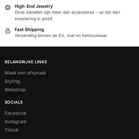
High-End Jewelry
Onze sieraden zijn meer dan accessoires – ze zijn een
investering in jezelf.
Fast Shipping
Verzending binnen de EU, snel en betrouwbaar.
BELANGRIJKE LINKS
Maak een afspraak
Styling
Webshop
SOCIALS
Facebook
Instagram
Tiktok