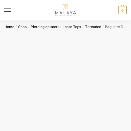
Skip
Skip
to
to
0
navigation
content
Home
Shop
Piercing op soort
Losse Tops
Threaded
Baguette Double Moss Agate – Tremun
/
/
/
/
/