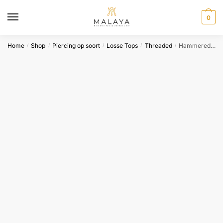
Skip
Skip
to
to
0
navigation
content
Home
Shop
Piercing op soort
Losse Tops
Threaded
Hammered Flat Disc 16G – Tremun
/
/
/
/
/