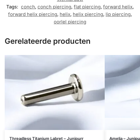
Tags:
conch
,
conch piercing
,
flat piercing
,
forward helix
,
forward helix piercing
,
helix
,
helix piercing
,
lip piercing
,
oorlel piercing
Gerelateerde producten
Dit
Dit
Threadless Titanium Labret – Junipurr
Amelia – Junipu