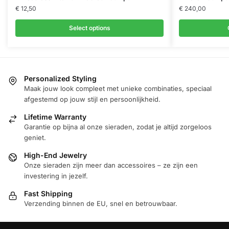
product
product
€
12,50
€
240,00
heeft
heeft
Select options
meerdere
meerdere
variaties.
variaties.
Deze
Deze
optie
optie
Personalized Styling
kan
kan
Maak jouw look compleet met unieke combinaties, speciaal
gekozen
gekozen
afgestemd op jouw stijl en persoonlijkheid.
worden
worden
Lifetime Warranty
op
op
Garantie op bijna al onze sieraden, zodat je altijd zorgeloos
de
de
geniet.
productpagina
productpagin
High-End Jewelry
Onze sieraden zijn meer dan accessoires – ze zijn een
investering in jezelf.
Fast Shipping
Verzending binnen de EU, snel en betrouwbaar.