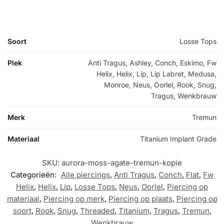
Soort
Losse Tops
Plek
Anti Tragus, Ashley, Conch, Eskimo, Fw
Helix, Helix, Lip, Lip Labret, Medusa,
Monroe, Neus, Oorlel, Rook, Snug,
Tragus, Wenkbrauw
Merk
Tremun
Materiaal
Titanium Implant Grade
SKU:
aurora-moss-agate-tremun-kopie
Categorieën:
Alle piercings
,
Anti Tragus
,
Conch
,
Flat
,
Fw
Helix
,
Helix
,
Lip
,
Losse Tops
,
Neus
,
Oorlel
,
Piercing op
materiaal
,
Piercing op merk
,
Piercing op plaats
,
Piercing op
soort
,
Rook
,
Snug
,
Threaded
,
Titanium
,
Tragus
,
Tremun
,
Wenkbrauw