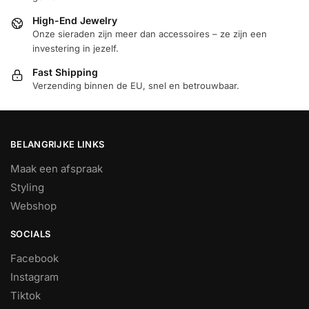
High-End Jewelry
Onze sieraden zijn meer dan accessoires – ze zijn een
investering in jezelf.
Fast Shipping
Verzending binnen de EU, snel en betrouwbaar.
BELANGRIJKE LINKS
Maak een afspraak
Styling
Webshop
SOCIALS
Facebook
Instagram
Tiktok