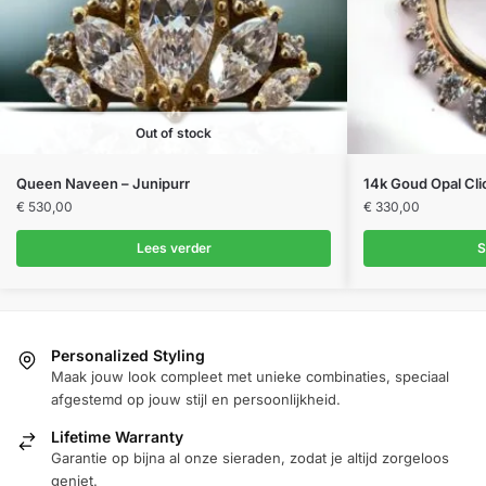
Out of stock
Queen Naveen – Junipurr
14k Goud Opal Cli
€
530,00
€
330,00
Lees verder
S
Personalized Styling
Maak jouw look compleet met unieke combinaties, speciaal
afgestemd op jouw stijl en persoonlijkheid.
Lifetime Warranty
Garantie op bijna al onze sieraden, zodat je altijd zorgeloos
geniet.