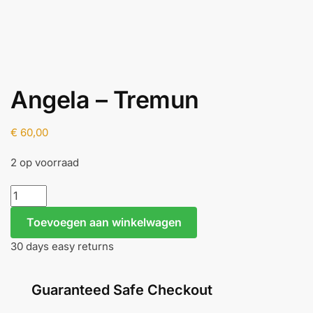
Angela – Tremun
€
60,00
2 op voorraad
Angela
-
Toevoegen aan winkelwagen
Tremun
aantal
30 days easy returns
Guaranteed Safe Checkout