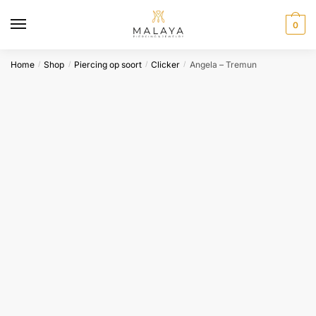
Skip
Skip
to
to
0
navigation
content
Home
Shop
Piercing op soort
Clicker
Angela – Tremun
/
/
/
/