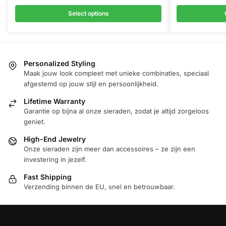
heeft
heeft
Select options
meerdere
meerdere
variaties.
variaties.
Deze
Deze
optie
optie
Personalized Styling
kan
kan
Maak jouw look compleet met unieke combinaties, speciaal
gekozen
gekozen
afgestemd op jouw stijl en persoonlijkheid.
worden
worden
Lifetime Warranty
op
op
Garantie op bijna al onze sieraden, zodat je altijd zorgeloos
de
de
geniet.
productpagina
productpagin
High-End Jewelry
Onze sieraden zijn meer dan accessoires – ze zijn een
investering in jezelf.
Fast Shipping
Verzending binnen de EU, snel en betrouwbaar.