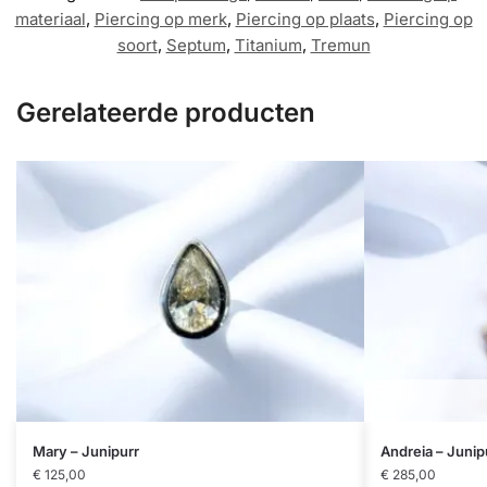
materiaal
,
Piercing op merk
,
Piercing op plaats
,
Piercing op
soort
,
Septum
,
Titanium
,
Tremun
Gerelateerde producten
Dit
Dit
Mary – Junipurr
Andreia – Junip
product
product
€
125,00
€
285,00