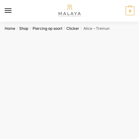
Skip
Skip
to
to
0
navigation
content
Home
Shop
Piercing op soort
Clicker
Alice – Tremun
/
/
/
/