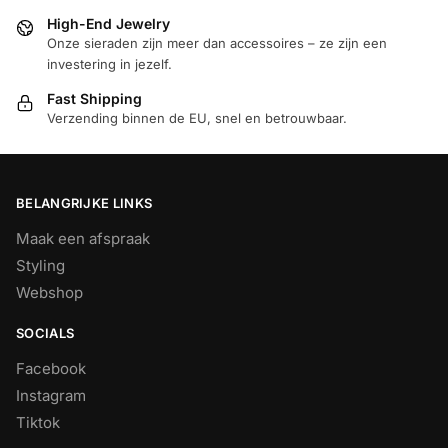
High-End Jewelry
Onze sieraden zijn meer dan accessoires – ze zijn een
investering in jezelf.
Fast Shipping
Verzending binnen de EU, snel en betrouwbaar.
BELANGRIJKE LINKS
Maak een afspraak
Styling
Webshop
SOCIALS
Facebook
Instagram
Tiktok